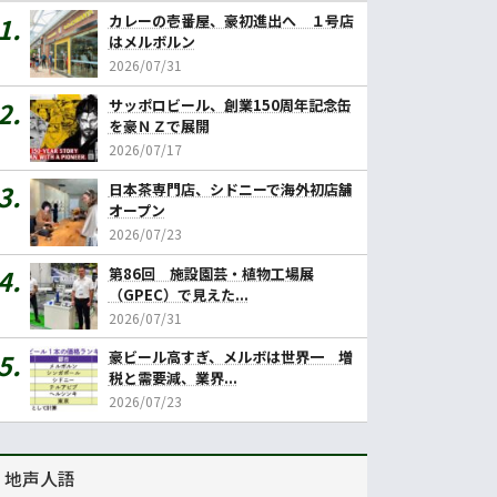
カレーの壱番屋、豪初進出へ １号店
はメルボルン
2026/07/31
サッポロビール、創業150周年記念缶
を豪ＮＺで展開
2026/07/17
日本茶専門店、シドニーで海外初店舗
オープン
2026/07/23
第86回 施設園芸・植物工場展
（GPEC）で見えた...
2026/07/31
豪ビール高すぎ、メルボは世界一 増
税と需要減、業界...
2026/07/23
地声人語