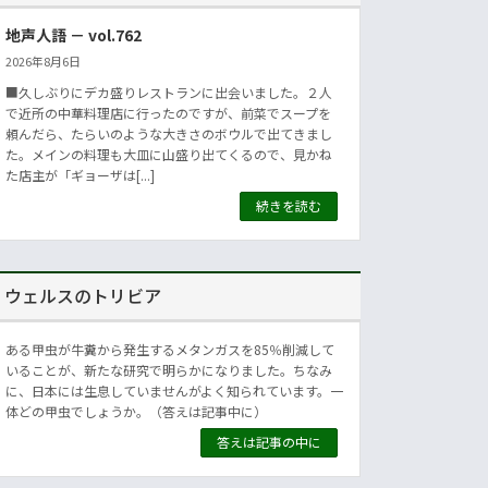
地声人語 － vol.762
2026年8月6日
■久しぶりにデカ盛りレストランに出会いました。２人
で近所の中華料理店に行ったのですが、前菜でスープを
頼んだら、たらいのような大きさのボウルで出てきまし
た。メインの料理も大皿に山盛り出てくるので、見かね
た店主が「ギョーザは[...]
続きを読む
ウェルスのトリビア
ある甲虫が牛糞から発生するメタンガスを85％削減して
いることが、新たな研究で明らかになりました。ちなみ
に、日本には生息していませんがよく知られています。一
体どの甲虫でしょうか。（答えは記事中に）
答えは記事の中に