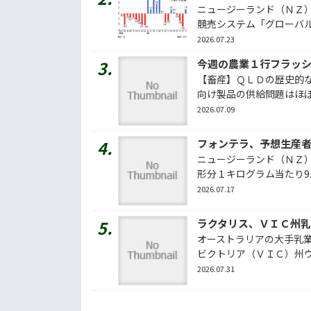
ニュージーランド（ＮＺ
競売システム「グローバル・
2026.07.23
【畜産】ＱＬＤの歴史的な
向け製品の供給問題はほぼ解
2026.07.09
フォンテラ、予想生産
ニュージーランド（ＮＺ
形分１キログラム当たり9.75
2026.07.17
ラクタリス、ＶＩＣ州
オーストラリアの大手乳
ビクトリア（ＶＩＣ）州ウエ
2026.07.31