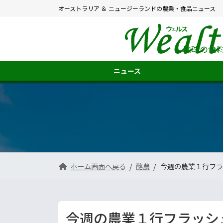
コ
ナ
オーストラリア ＆ ニュージーランドの農業・食品ニュース
ン
ビ
テ
ゲ
ン
ー
ツ
シ
地球の食
へ
ョ
ス
ン
ニュース
キ
に
ッ
移
プ
動
ホーム画面へ戻る
酪農
今週の農業１行フラッ
今週の農業１行フラッシュ