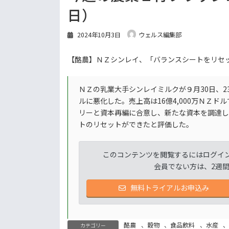
日）
2024年10月3日
ウェルス編集部
【酪農】ＮＺシンレイ、「バランスシートをリセッ
ＮＺの乳業大手シンレイミルクが９月30日、23
ルに悪化した。売上高は16億4,000万ＮＺ
リーと資本再編に合意し、新たな資本を調達し
トのリセットができたと評価した。
このコンテンツを閲覧するにはログイ
会員でない方は、2週
無料トライアルお申込み
酪農
、
穀物
、
食品飲料
、
水産
カテゴリー