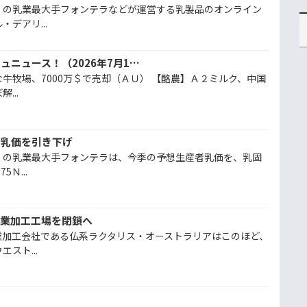
）の乳業最大手フォンテラなどが運営する乳製品のオンライン
デアリ...
今週の農業１行フラッシュニュース！（2026年7月10日）
牛牧場、7000万＄で売却（ＡＵ） 【酪農】Ａ２ミルク、中国
...
者乳価を引き下げ
）の乳業最大手フォンテラは、今季の予想生産者乳価を、乳固
Ｎ...
乳業加工工場を閉鎖へ
業加工会社である仏系ラクタリス・オーストラリアはこのほど、
スト...