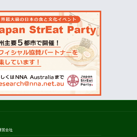
オーストラリアの天気(BOM)
ニュージーランドの天気(MetService)
プライスチェック
ウールワース
コールズ
IGA
アルディ
カウントダウン
フードスタッフス
その他
Austrade
Japan External Trade Organization
(JETRO)
Biosecurity Import Conditions
運営会社
System (BICON)