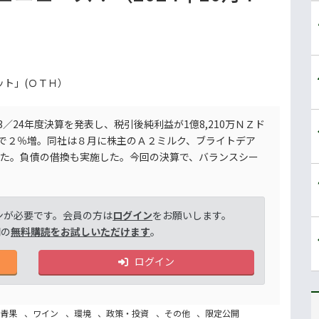
ト」(ＯＴＨ）
／24年度決算を発表し、税引後純利益が1億8,210万ＮＺド
ドルで２％増。同社は８月に株主のＡ２ミルク、ブライトデア
た。負債の借換も実施した。今回の決算で、バランスシー
ンが必要です。会員の方は
ログイン
をお願いします。
間の
無料購読をお試しいただけます
。
ログイン
、
青果
、
ワイン
、
環境
、
政策・投資
、
その他
、
限定公開