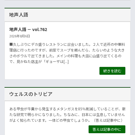
地声人語
地声人語 － vol.762
2026年8月6日
■久しぶりにデカ盛りレストランに出会いました。２人で近所の中華料
理店に行ったのですが、前菜でスープを頼んだら、たらいのような大き
さのボウルで出てきました。メインの料理も大皿に山盛り出てくるの
で、見かねた店主が「ギョーザは[...]
続きを読む
ウェルスのトリビア
ある甲虫が牛糞から発生するメタンガスを85％削減していることが、新
たな研究で明らかになりました。ちなみに、日本には生息していません
がよく知られています。一体どの甲虫でしょうか。（答えは記事中に）
答えは記事の中に