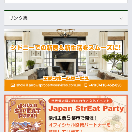
リンク集
運営会社
NNAオーストラリア
ニュースサイト
オセアニア一般経済ニュース
畜産
MLA=豪州食肉家畜生産者事業団
酪農
Dairy Australia
農業
ABARES=オーストラリア農業資源経済・科学局
天気
オーストラリアの天気(BOM)
ニュージーランドの天気(MetService)