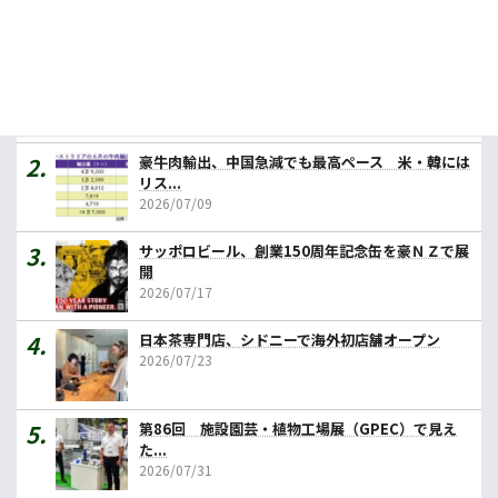
人気記事ランキング
カレーの壱番屋、豪初進出へ １号店はメルボルン
2026/07/31
豪牛肉輸出、中国急減でも最高ペース 米・韓には
リス...
2026/07/09
サッポロビール、創業150周年記念缶を豪ＮＺで展
開
2026/07/17
日本茶専門店、シドニーで海外初店舗オープン
2026/07/23
第86回 施設園芸・植物工場展（GPEC）で見え
た...
2026/07/31