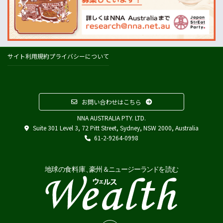
プライスチェック
ウールワース
コールズ
IGA
サイト利用規約
プライバシーについて
アルディ
カウントダウン
フードスタッフス
お問い合わせはこちら
その他
NNA AUSTRALIA PTY. LTD.
Austrade
Suite 301 Level 3, 72 Pitt Street, Sydney, NSW 2000, Australia
Japan External Trade Organization (JETRO)
61-2-9264-0998
Biosecurity Import Conditions System (BICON)
在オーストラリア日本国大使館
在シドニー総領事館
在パース総領事館
在ブリスベン総領事館
在メルボルン総領事館