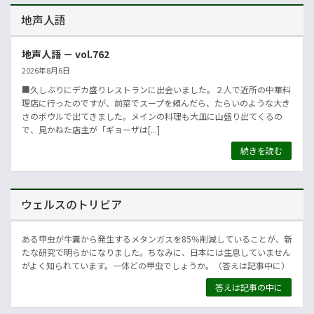
地声人語
地声人語 － vol.762
2026年8月6日
■久しぶりにデカ盛りレストランに出会いました。２人で近所の中華料
理店に行ったのですが、前菜でスープを頼んだら、たらいのような大き
さのボウルで出てきました。メインの料理も大皿に山盛り出てくるの
で、見かねた店主が「ギョーザは[...]
続きを読む
ウェルスのトリビア
ある甲虫が牛糞から発生するメタンガスを85％削減していることが、新
たな研究で明らかになりました。ちなみに、日本には生息していません
がよく知られています。一体どの甲虫でしょうか。（答えは記事中に）
答えは記事の中に