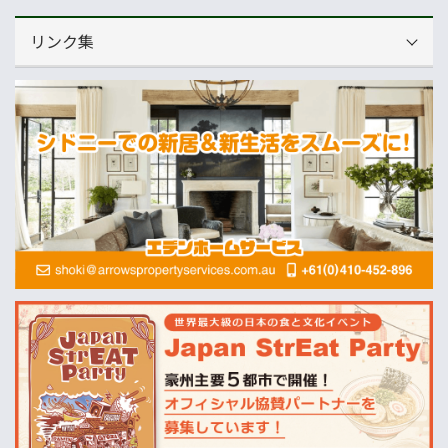
リンク集
運営会社
NNAオーストラリア
ニュースサイト
オセアニア一般経済ニュース
畜産
MLA=豪州食肉家畜生産者事業団
酪農
Dairy Australia
農業
ABARES=オーストラリア農業資源経済・科学局
天気
オーストラリアの天気(BOM)
ニュージーランドの天気(MetService)
プライスチェック