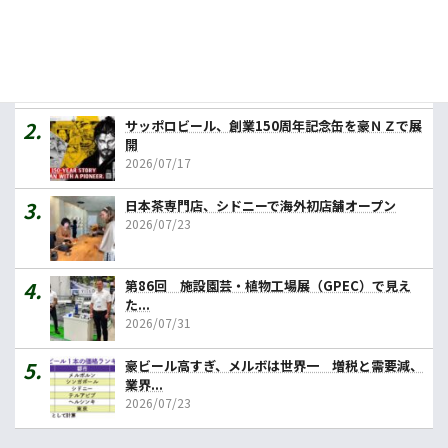
人気記事ランキング
カレーの壱番屋、豪初進出へ １号店はメルボルン
2026/07/31
サッポロビール、創業150周年記念缶を豪ＮＺで展
開
2026/07/17
日本茶専門店、シドニーで海外初店舗オープン
2026/07/23
第86回 施設園芸・植物工場展（GPEC）で見え
た...
2026/07/31
豪ビール高すぎ、メルボは世界一 増税と需要減、
業界...
2026/07/23