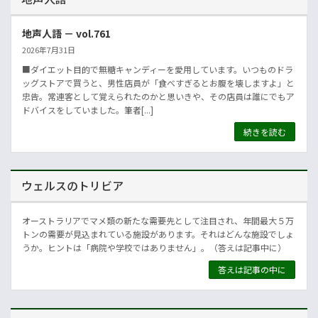
地声人語 － vol.761
2026年7月31日
■ダイエット目的で無糖キャンディーを愛用しています。いつものドラ
ッグストアで買うと、男性店員が「食べすぎるとお腹を壊しますよ」と
忠告。常連客として覚えられたのかと思いきや、その店員は誰にでもア
ドバイスをしていました。筆者[...]
続きを読む
ウェルスのトリビア
オーストラリアでマメ類の新たな需要先として注目され、年間最大５万
トンの需要が見込まれている施設があります。それはどんな施設でしょ
うか。ヒントは「病院や学校ではありません」。（答えは記事中に）
答えは記事の中に