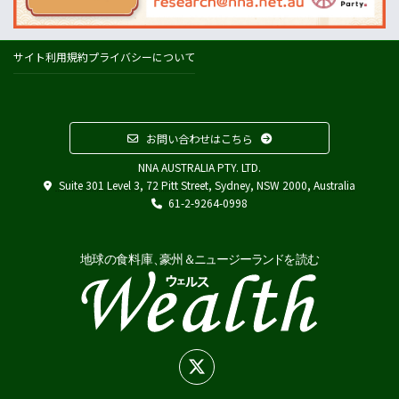
コールズ
IGA
サイト利用規約
プライバシーについて
アルディ
カウントダウン
フードスタッフス
お問い合わせはこちら
その他
NNA AUSTRALIA PTY. LTD.
Austrade
Suite 301 Level 3, 72 Pitt Street, Sydney, NSW 2000, Australia
Japan External Trade Organization (JETRO)
61-2-9264-0998
Biosecurity Import Conditions System (BICON)
在オーストラリア日本国大使館
在シドニー総領事館
在パース総領事館
在ブリスベン総領事館
在メルボルン総領事館
在ケアンズ領事事務所
在ニュージーランド日本国大使館