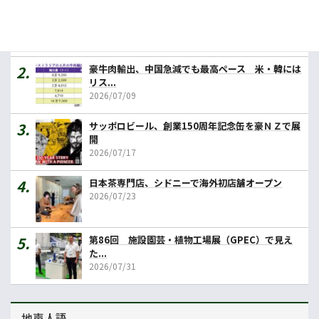
カレーの壱番屋、豪初進出へ １号店はメルボルン
2026/07/31
豪牛肉輸出、中国急減でも最高ペース 米・韓には
リス...
2026/07/09
サッポロビール、創業150周年記念缶を豪ＮＺで展
開
2026/07/17
日本茶専門店、シドニーで海外初店舗オープン
2026/07/23
第86回 施設園芸・植物工場展（GPEC）で見え
た...
2026/07/31
地声人語