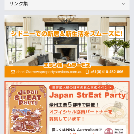
リンク集
運営会社
NNAオーストラリア
ニュースサイト
オセアニア一般経済ニュース
畜産
MLA=豪州食肉家畜生産者事業団
酪農
Dairy Australia
農業
ABARES=オーストラリア農業資源経済・科学局
天気
オーストラリアの天気(BOM)
ニュージーランドの天気(MetService)
プライスチェック
ウールワース