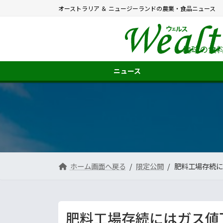
コ
ナ
オーストラリア ＆ ニュージーランドの農業・食品ニュース
ン
ビ
テ
ゲ
ン
ー
ツ
シ
地球の食
へ
ョ
ス
ン
ニュース
キ
に
ッ
移
プ
動
ホーム画面へ戻る
限定公開
肥料工場存続に
肥料工場存続にはガス値