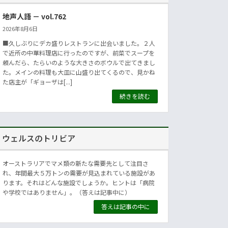
地声人語 － vol.762
2026年8月6日
■久しぶりにデカ盛りレストランに出会いました。２人
で近所の中華料理店に行ったのですが、前菜でスープを
頼んだら、たらいのような大きさのボウルで出てきまし
た。メインの料理も大皿に山盛り出てくるので、見かね
た店主が「ギョーザは[...]
続きを読む
ウェルスのトリビア
オーストラリアでマメ類の新たな需要先として注目さ
れ、年間最大５万トンの需要が見込まれている施設があ
ります。それはどんな施設でしょうか。ヒントは「病院
や学校ではありません」。（答えは記事中に）
答えは記事の中に