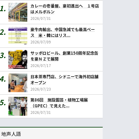
カレーの壱番屋、豪初進出へ １号店
はメルボルン
2026/07/31
豪牛肉輸出、中国急減でも最高ペー
ス 米・韓にはリス...
2026/07/09
サッポロビール、創業150周年記念缶
を豪ＮＺで展開
2026/07/17
日本茶専門店、シドニーで海外初店舗
オープン
2026/07/23
第86回 施設園芸・植物工場展
（GPEC）で見えた...
2026/07/31
地声人語