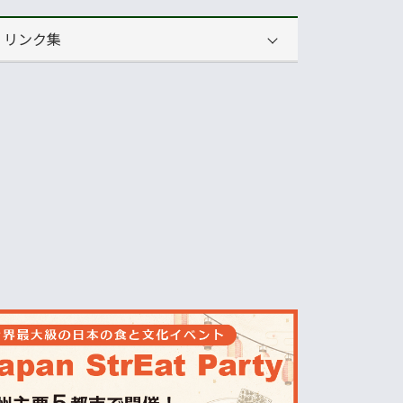
リンク集
運営会社
NNAオーストラリア
ニュースサイト
オセアニア一般経済ニュース
畜産
MLA=豪州食肉家畜生産者事業団
酪農
Dairy Australia
農業
ABARES=オーストラリア農業資源経
済・科学局
天気