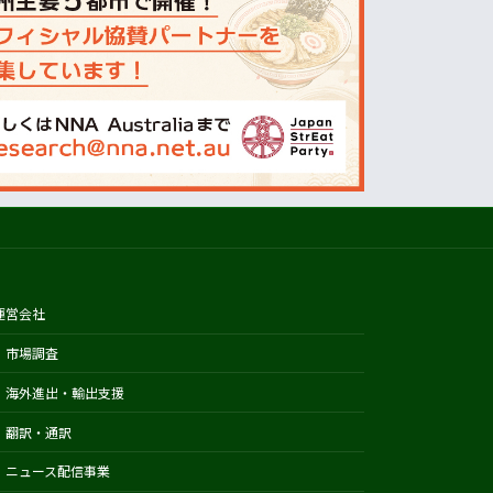
オーストラリアの天気(BOM)
ニュージーランドの天気(MetService)
プライスチェック
ウールワース
コールズ
IGA
アルディ
カウントダウン
フードスタッフス
運営会社
その他
市場調査
Austrade
海外進出・輸出支援
Japan External Trade Organization
(JETRO)
翻訳・通訳
Biosecurity Import Conditions
ニュース配信事業
System (BICON)