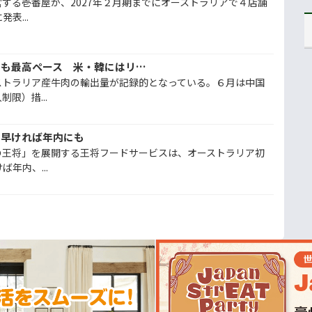
する壱番屋が、2027年２月期までにオーストラリアで４店舗
表...
豪牛肉輸出、中国急減でも最高ペース 米・韓にはリスクも、市場の多様化急務
ストラリア産牛肉の輸出量が記録的となっている。６月は中国
限）措...
、早ければ年内にも
の王将」を展開する王将フードサービスは、オーストラリア初
年内、...