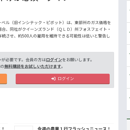
ーベル（旧インシテック・ピボット）は、東部州のガス価格を
場合、同社がクイーンズランド（ＱＬＤ）州フォスフェイト・
続させ、約500人の雇用を維持できる可能性は低いと警告し
ンが必要です。会員の方は
ログイン
をお願いします。
間の
無料購読をお試しいただけます
。
ログイン
ス！
今週の農業１行フラッシュニュース！