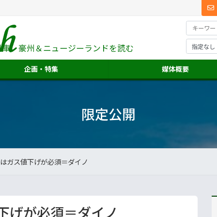
料庫、
豪州＆ニュージーランドを読む
企画・特集
媒体概要
限定公開
はガス値下げが必須＝ダイノ
下げが必須＝ダイノ