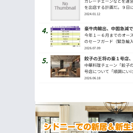
カレーチェーンなどを運営
を出店する計画だ。９日に発
2024.01.12
今年１－６月までのオー
のセーフガード（緊急輸入制
2026.07.09
餃子の王将の豪１号店
中華料理チェーン「餃子
号店について「順調にいけば
2026.06.18