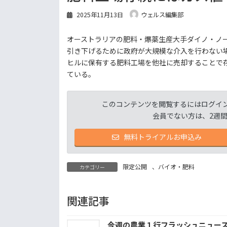
2025年11月13日
ウェルス編集部
オーストラリアの肥料・爆薬生産大手ダイノ・ノ
引き下げるために政府が大規模な介入を行わない
ヒルに保有する肥料工場を他社に売却することで存
ている。
このコンテンツを閲覧するにはログイ
会員でない方は、2週
無料トライアルお申込み
限定公開
、
バイオ・肥料
カテゴリー
関連記事
今週の農業１行フラッシュニュー