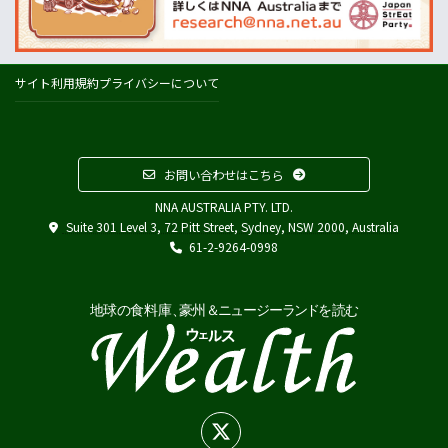
ウールワース
コールズ
IGA
サイト利用規約
プライバシーについて
アルディ
カウントダウン
フードスタッフス
お問い合わせはこちら
その他
NNA AUSTRALIA PTY. LTD.
Austrade
Suite 301 Level 3, 72 Pitt Street, Sydney, NSW 2000, Australia
Japan External Trade Organization (JETRO)
61-2-9264-0998
Biosecurity Import Conditions System (BICON)
在オーストラリア日本国大使館
在シドニー総領事館
在パース総領事館
在ブリスベン総領事館
在メルボルン総領事館
在ケアンズ領事事務所