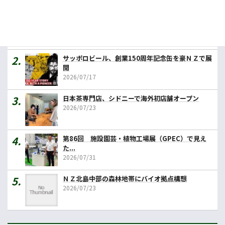
ペ
ー
カレーの壱番屋、豪初進出へ １号店はメルボルン
2026/07/31
ジ
送
サッポロビール、創業150周年記念缶を豪ＮＺで展
り
開
2026/07/17
日本茶専門店、シドニーで海外初店舗オープン
2026/07/23
第86回 施設園芸・植物工場展（GPEC）で見え
た...
2026/07/31
ＮＺ北島中部の森林地帯にバイオ拠点構想
2026/07/23