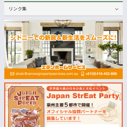
リンク集
運営会社
NNAオーストラリア
ニュースサイト
オセアニア一般経済ニュース
畜産
MLA=豪州食肉家畜生産者事業団
酪農
Dairy Australia
農業
ABARES=オーストラリア農業資源経済・科学局
天気
オーストラリアの天気(BOM)
ニュージーランドの天気(MetService)
プライスチェック