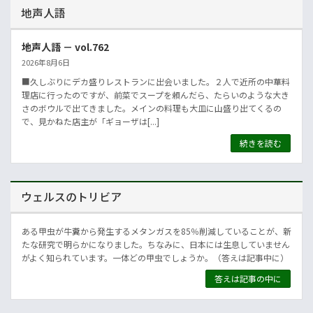
地声人語
地声人語 － vol.762
2026年8月6日
■久しぶりにデカ盛りレストランに出会いました。２人で近所の中華料
理店に行ったのですが、前菜でスープを頼んだら、たらいのような大き
さのボウルで出てきました。メインの料理も大皿に山盛り出てくるの
で、見かねた店主が「ギョーザは[...]
続きを読む
ウェルスのトリビア
ある甲虫が牛糞から発生するメタンガスを85％削減していることが、新
たな研究で明らかになりました。ちなみに、日本には生息していません
がよく知られています。一体どの甲虫でしょうか。（答えは記事中に）
答えは記事の中に