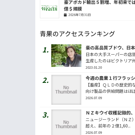
豪アボカド輸出５割増、年初来で
億＄規模
2026年7月31日
青果のアクセスランキング
日本の大手スーパーの店
生産したのはビクトリア州ミ
2023.01.20
【畜産】ＱＬＤの歴史的な
向け製品の供給問題はほぼ解
2026.07.09
ＮＺキウイ収穫記録的
ニュージーランド（ＮＺ）
超え、前年の２億1,60...
2026.07.09