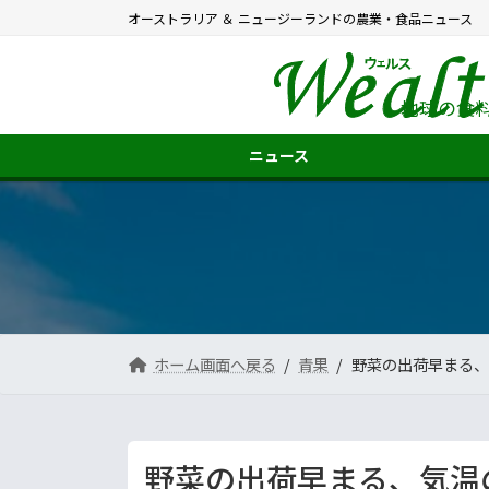
コ
ナ
オーストラリア ＆ ニュージーランドの農業・食品ニュース
ン
ビ
テ
ゲ
ン
ー
ツ
シ
地球の食
へ
ョ
ス
ン
ニュース
キ
に
ッ
移
プ
動
ホーム画面へ戻る
青果
野菜の出荷早まる、
野菜の出荷早まる、気温