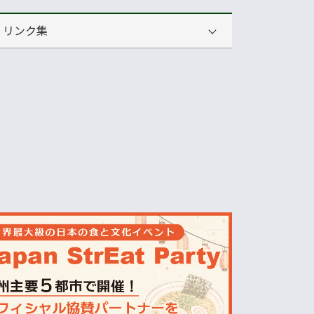
リンク集
運営会社
NNAオーストラリア
ニュースサイト
オセアニア一般経済ニュース
畜産
MLA=豪州食肉家畜生産者事業団
酪農
Dairy Australia
農業
ABARES=オーストラリア農業資源経
済・科学局
天気