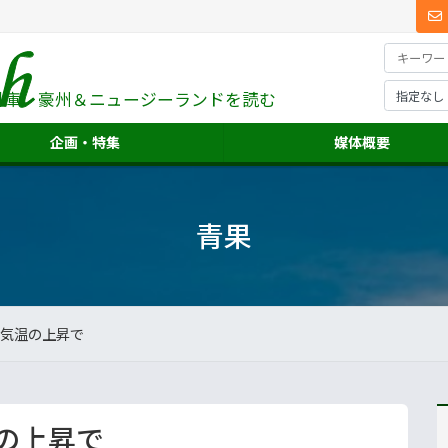
料庫、
豪州＆ニュージーランドを読む
企画・特集
媒体概要
青果
気温の上昇で
の上昇で