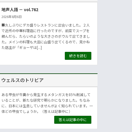
地声人語 － vol.762
2026年8月6日
■久しぶりにデカ盛りレストランに出会いました。２人
で近所の中華料理店に行ったのですが、前菜でスープを
頼んだら、たらいのような大きさのボウルで出てきまし
た。メインの料理も大皿に山盛り出てくるので、見かね
た店主が「ギョーザは[...]
続きを読む
ウェルスのトリビア
ある甲虫が牛糞から発生するメタンガスを85％削減して
いることが、新たな研究で明らかになりました。ちなみ
に、日本には生息していませんがよく知られています。一
体どの甲虫でしょうか。（答えは記事中に）
答えは記事の中に