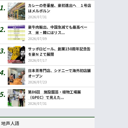
カレーの壱番屋、豪初進出へ １号店
はメルボルン
2026/07/31
豪牛肉輸出、中国急減でも最高ペー
ス 米・韓にはリス...
2026/07/09
サッポロビール、創業150周年記念缶
を豪ＮＺで展開
2026/07/17
日本茶専門店、シドニーで海外初店舗
オープン
2026/07/23
第86回 施設園芸・植物工場展
（GPEC）で見えた...
2026/07/31
地声人語