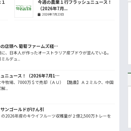
は１
今週の農業１行フラッシュニュース！
（2026年7月...
2026年7月23日
豪の高品質ブドウ、日本の店頭へ 葡萄ファームズ経営者 松崎絢子さんインタビュー
頭に、日本人が作ったオーストラリア産ブドウが並んでいる。
ルデュ...
今週の農業１行フラッシュニュース！（2026年7月10日）
牛牧場、7000万＄で売却（ＡＵ） 【酪農】Ａ２ミルク、中国
...
、サンゴールドがけん引
の2026年産のキウイフルーツ収穫量が２億2,500万トレーを