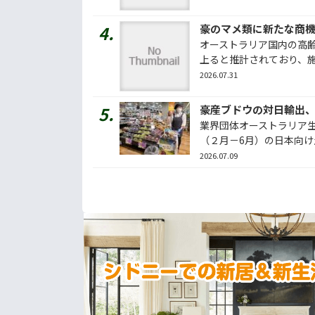
豪のマメ類に新たな商
オーストラリア国内の高
上ると推計されており、施設
2026.07.31
豪産ブドウの対日輸出
業界団体オーストラリア生
（２月－6月）の日本向け生
2026.07.09