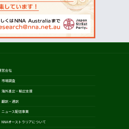
オーストラリアの天気(BOM)
ニュージーランドの天気(MetService)
プライスチェック
ウールワース
コールズ
IGA
アルディ
カウントダウン
運営会社
フードスタッフス
市場調査
その他
海外進出・輸出支援
Austrade
翻訳・通訳
Japan External Trade Organization
ニュース配信事業
(JETRO)
NNAオーストラリアについて
Biosecurity Import Conditions
System (BICON)