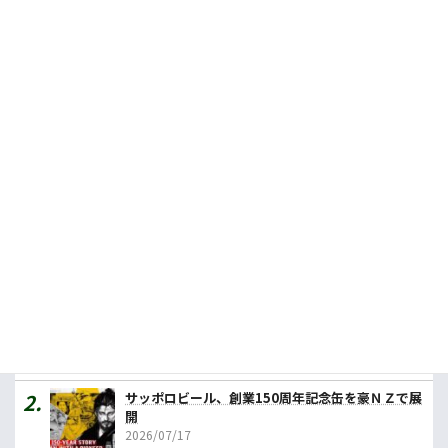
今週の農業１行フラッシュニュース！（2026年7月10日）
2026.07.09
豪のマメ類に新たな商機、介護施設需要で
2026.07.31
豪産ブドウの対日輸出、過去最高 品種制限撤廃で
2026.07.09
人気記事ランキング
カレーの壱番屋、豪初進出へ １号店はメルボルン
2026/07/31
サッポロビール、創業150周年記念缶を豪ＮＺで展
開
2026/07/17