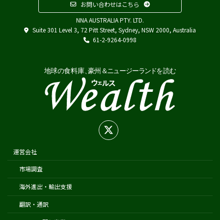
お問い合わせはこちら
その他
NNA AUSTRALIA PTY. LTD.
Austrade
Suite 301 Level 3, 72 Pitt Street, Sydney, NSW 2000, Australia
Japan External Trade Organization (JETRO)
61-2-9264-0998
Biosecurity Import Conditions System (BICON)
在オーストラリア日本国大使館
在シドニー総領事館
在パース総領事館
在ブリスベン総領事館
在メルボルン総領事館
在ケアンズ領事事務所
在ニュージーランド日本国大使館
運営会社
在オークランド日本国総領事館
市場調査
在クライストチャーチ領事事務所
海外進出・輸出支援
翻訳・通訳