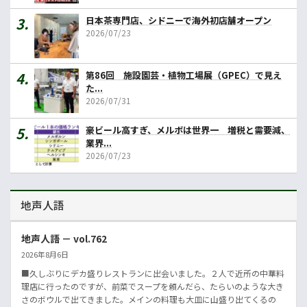
日本茶専門店、シドニーで海外初店舗オープン
2026/07/23
第86回 施設園芸・植物工場展（GPEC）で見え
た...
2026/07/31
豪ビール高すぎ、メルボは世界一 増税と需要減、
業界...
2026/07/23
地声人語
地声人語 － vol.762
2026年8月6日
■久しぶりにデカ盛りレストランに出会いました。２人で近所の中華料
理店に行ったのですが、前菜でスープを頼んだら、たらいのような大き
さのボウルで出てきました。メインの料理も大皿に山盛り出てくるの