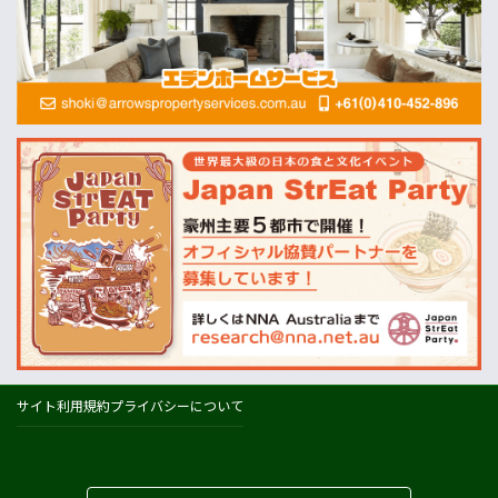
畜産
MLA=豪州食肉家畜生産者事業団
酪農
Dairy Australia
農業
ABARES=オーストラリア農業資源経済・科学局
天気
オーストラリアの天気(BOM)
ニュージーランドの天気(MetService)
プライスチェック
ウールワース
コールズ
IGA
サイト利用規約
プライバシーについて
アルディ
カウントダウン
フードスタッフス