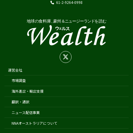
61-2-9264-0998
Biosecurity Import Conditions System (BICON)
在オーストラリア日本国大使館
在シドニー総領事館
在パース総領事館
在ブリスベン総領事館
在メルボルン総領事館
在ケアンズ領事事務所
在ニュージーランド日本国大使館
運営会社
在オークランド日本国総領事館
市場調査
在クライストチャーチ領事事務所
海外進出・輸出支援
翻訳・通訳
ニュース配信事業
NNAオーストラリアについて