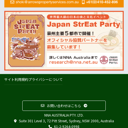
Dairy Australia
農業
ABARES=オーストラリア農業資源経済・科学局
天気
オーストラリアの天気(BOM)
ニュージーランドの天気(MetService)
プライスチェック
ウールワース
コールズ
IGA
サイト利用規約
プライバシーについて
アルディ
カウントダウン
フードスタッフス
お問い合わせはこちら
その他
NNA AUSTRALIA PTY. LTD.
Austrade
Suite 301 Level 3, 72 Pitt Street, Sydney, NSW 2000, Australia
Japan External Trade Organization (JETRO)
61-2-9264-0998