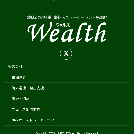
Biosecurity Import Conditions System (BICON)
在オーストラリア日本国大使館
在シドニー総領事館
在パース総領事館
在ブリスベン総領事館
在メルボルン総領事館
在ケアンズ領事事務所
在ニュージーランド日本国大使館
運営会社
在オークランド日本国総領事館
市場調査
在クライストチャーチ領事事務所
海外進出・輸出支援
翻訳・通訳
ニュース配信事業
NNAオーストラリアについて
© NNA AUSTRALIA PTY. LTD. All Rights Reserved.