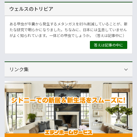
ウェルスのトリビア
ある甲虫が牛糞から発生するメタンガスを85％削減していることが、新
たな研究で明らかになりました。ちなみに、日本には生息していません
がよく知られています。一体どの甲虫でしょうか。（答えは記事中に）
答えは記事の中に
リンク集
運営会社
NNAオーストラリア
ニュースサイト
オセアニア一般経済ニュース
畜産
MLA=豪州食肉家畜生産者事業団
酪農