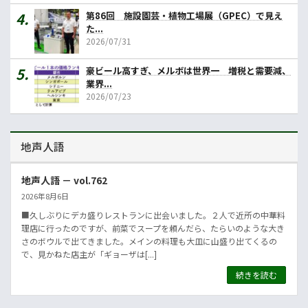
第86回 施設園芸・植物工場展（GPEC）で見え
た...
2026/07/31
豪ビール高すぎ、メルボは世界一 増税と需要減、
業界...
2026/07/23
地声人語
地声人語 － vol.762
2026年8月6日
■久しぶりにデカ盛りレストランに出会いました。２人で近所の中華料
理店に行ったのですが、前菜でスープを頼んだら、たらいのような大き
さのボウルで出てきました。メインの料理も大皿に山盛り出てくるの
で、見かねた店主が「ギョーザは[...]
続きを読む