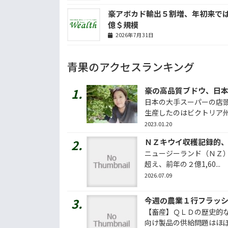
豪アボカド輸出５割増、年初来で
億＄規模
2026年7月31日
青果のアクセスランキング
日本の大手スーパーの店
生産したのはビクトリア州ミ
2023.01.20
ＮＺキウイ収穫記録的
ニュージーランド（ＮＺ）
超え、前年の２億1,60...
2026.07.09
【畜産】ＱＬＤの歴史的な
向け製品の供給問題はほぼ解