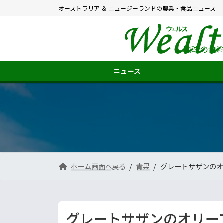
コ
ナ
オーストラリア ＆ ニュージーランドの農業・食品ニュース
ン
ビ
テ
ゲ
ン
ー
ツ
シ
地球の食
へ
ョ
ス
ン
ニュース
キ
に
ッ
移
プ
動
ホーム画面へ戻る
青果
グレートサザンのオ
グレートサザンのオリー