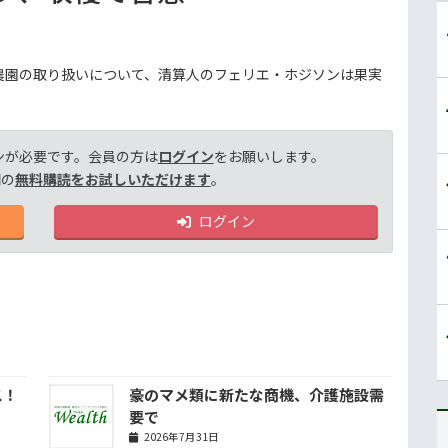
農園の取り扱いについて、清算人のフェリエ・ホジソンは果実
。
ンが必要です。会員の方は
ログイン
をお願いします。
間の
無料購読をお試しいただけます
。
ログイン
ス！
豪のマメ類に新たな商機、介護施設需
要で
2026年7月31日