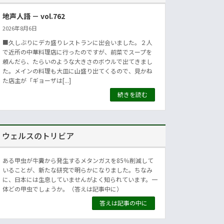
地声人語 － vol.762
2026年8月6日
■久しぶりにデカ盛りレストランに出会いました。２人
で近所の中華料理店に行ったのですが、前菜でスープを
頼んだら、たらいのような大きさのボウルで出てきまし
た。メインの料理も大皿に山盛り出てくるので、見かね
た店主が「ギョーザは[...]
続きを読む
ウェルスのトリビア
ある甲虫が牛糞から発生するメタンガスを85％削減して
いることが、新たな研究で明らかになりました。ちなみ
に、日本には生息していませんがよく知られています。一
体どの甲虫でしょうか。（答えは記事中に）
答えは記事の中に