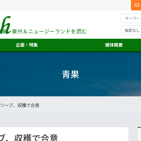
料庫、
豪州＆ニュージーランドを読む
企画・特集
媒体概要
青果
リーブ、収穫で合意
ブ、収穫で合意