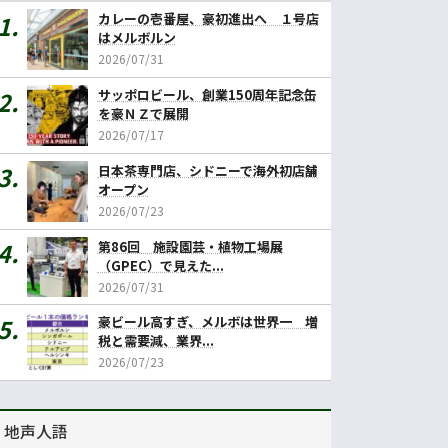
カレーの壱番屋、豪初進出へ １号店
はメルボルン
2026/07/31
サッポロビール、創業150周年記念缶
を豪ＮＺで展開
2026/07/17
日本茶専門店、シドニーで海外初店舗
オープン
2026/07/23
第86回 施設園芸・植物工場展
（GPEC）で見えた...
2026/07/31
豪ビール高すぎ、メルボは世界一 増
税と需要減、業界...
2026/07/23
地声人語