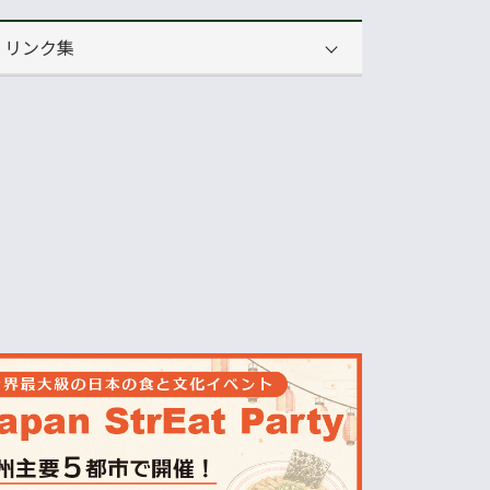
リンク集
運営会社
NNAオーストラリア
ニュースサイト
オセアニア一般経済ニュース
畜産
MLA=豪州食肉家畜生産者事業団
酪農
Dairy Australia
農業
ABARES=オーストラリア農業資源経
済・科学局
天気