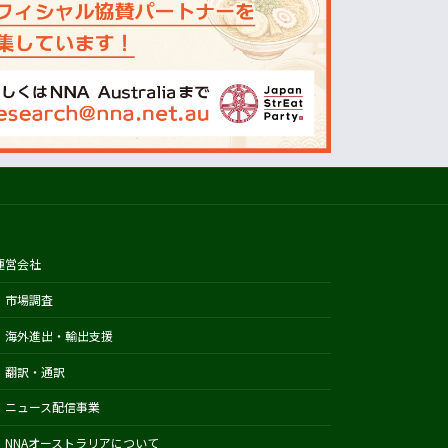
オーストラリアの天気(BOM)
ニュージーランドの天気(MetService)
プライスチェック
ウールワース
コールズ
IGA
アルディ
カウントダウン
運営会社
フードスタッフス
市場調査
その他
海外進出・輸出支援
Austrade
Japan External Trade Organization
翻訳・通訳
(JETRO)
ニュース配信事業
Biosecurity Import Conditions
NNAオーストラリアについて
System (BICON)