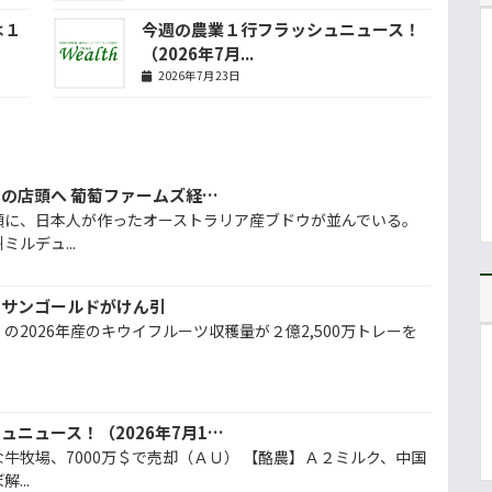
は１
今週の農業１行フラッシュニュース！
（2026年7月...
2026年7月23日
豪の高品質ブドウ、日本の店頭へ 葡萄ファームズ経営者 松崎絢子さんインタビュー
頭に、日本人が作ったオーストラリア産ブドウが並んでいる。
ルデュ...
、サンゴールドがけん引
の2026年産のキウイフルーツ収穫量が２億2,500万トレーを
今週の農業１行フラッシュニュース！（2026年7月10日）
牛牧場、7000万＄で売却（ＡＵ） 【酪農】Ａ２ミルク、中国
...