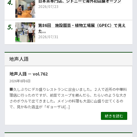
日本茶専門店、シドニーで海外初店舗オープン
2026/07/23
第86回 施設園芸・植物工場展（GPEC）で見え
た...
2026/07/31
地声人語
地声人語 － vol.762
2026年8月6日
■久しぶりにデカ盛りレストランに出会いました。２人で近所の中華料
理店に行ったのですが、前菜でスープを頼んだら、たらいのような大き
さのボウルで出てきました。メインの料理も大皿に山盛り出てくるの
で、見かねた店主が「ギョーザは[...]
続きを読む