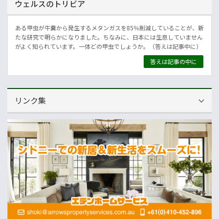
ウェルスのトリビア
ある甲虫が牛糞から発生するメタンガスを85％削減していることが、新
たな研究で明らかになりました。ちなみに、日本には生息していません
がよく知られています。一体どの甲虫でしょうか。（答えは記事中に）
答えは記事の中に
リンク集
運営会社
NNAオーストラリア
ニュースサイト
オセアニア一般経済ニュース
畜産
MLA=豪州食肉家畜生産者事業団
酪農
Dairy Australia