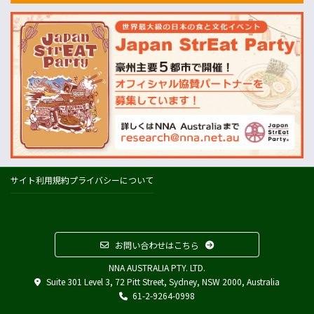
農業
ABARES=オーストラリア農業資源経済・科学局
天気
オーストラリアの天気(BOM)
ニュージーランドの天気(MetService)
プライスチェック
ウールワース
コールズ
IGA
サイト利用規約
プライバシーについて
アルディ
カウントダウン
フードスタッフス
お問い合わせはこちら
その他
NNA AUSTRALIA PTY. LTD.
Austrade
Suite 301 Level 3, 72 Pitt Street, Sydney, NSW 2000, Australia
Japan External Trade Organization (JETRO)
61-2-9264-0998
Biosecurity Import Conditions System (BICON)