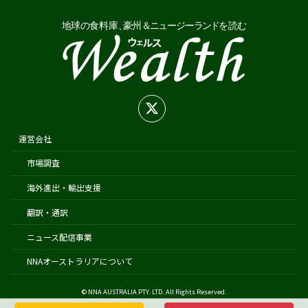
在オーストラリア日本国大使館
在シドニー総領事館
在パース総領事館
在ブリスベン総領事館
在メルボルン総領事館
在ケアンズ領事事務所
在ニュージーランド日本国大使館
運営会社
在オークランド日本国総領事館
市場調査
在クライストチャーチ領事事務所
海外進出・輸出支援
翻訳・通訳
ニュース配信事業
NNAオーストラリアについて
© NNA AUSTRALIA PTY. LTD. All Rights Reserved.