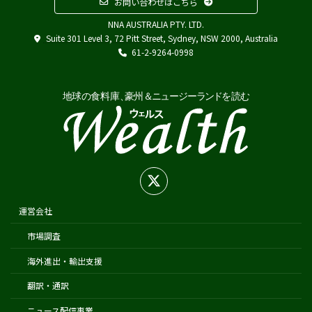
お問い合わせはこちら
その他
NNA AUSTRALIA PTY. LTD.
Austrade
Suite 301 Level 3, 72 Pitt Street, Sydney, NSW 2000, Australia
Japan External Trade Organization (JETRO)
61-2-9264-0998
Biosecurity Import Conditions System (BICON)
在オーストラリア日本国大使館
在シドニー総領事館
在パース総領事館
在ブリスベン総領事館
在メルボルン総領事館
在ケアンズ領事事務所
在ニュージーランド日本国大使館
運営会社
在オークランド日本国総領事館
市場調査
在クライストチャーチ領事事務所
海外進出・輸出支援
翻訳・通訳
ニュース配信事業