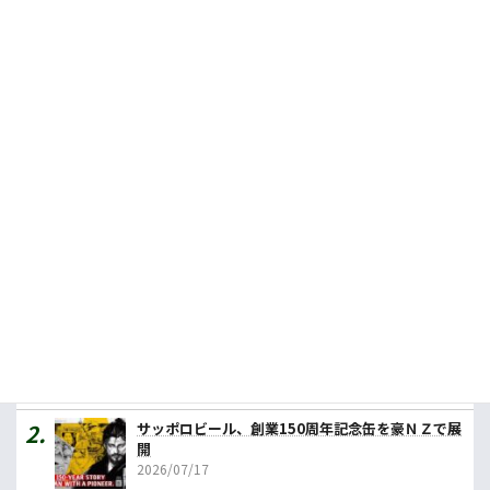
Facebook
X
Bluesky
LINE
公式SNSをフォロー
人気記事ランキング
カレーの壱番屋、豪初進出へ １号店はメルボルン
2026/07/31
サッポロビール、創業150周年記念缶を豪ＮＺで展
開
2026/07/17