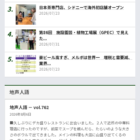
日本茶専門店、シドニーで海外初店舗オープン
2026/07/23
第86回 施設園芸・植物工場展（GPEC）で見え
た...
2026/07/31
豪ビール高すぎ、メルボは世界一 増税と需要減、
業界...
2026/07/23
地声人語
地声人語 － vol.762
2026年8月6日
■久しぶりにデカ盛りレストランに出会いました。２人で近所の中華料
理店に行ったのですが、前菜でスープを頼んだら、たらいのような大き
さのボウルで出てきました。メインの料理も大皿に山盛り出てくるの