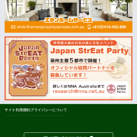
畜産
MLA=豪州食肉家畜生産者事業団
酪農
Dairy Australia
農業
ABARES=オーストラリア農業資源経済・科学局
天気
オーストラリアの天気(BOM)
ニュージーランドの天気(MetService)
プライスチェック
ウールワース
コールズ
IGA
サイト利用規約
プライバシーについて
アルディ
カウントダウン
フードスタッフス