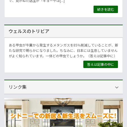
で、見かねた店主が「ギョーザは[...]
続きを読む
ウェルスのトリビア
ある甲虫が牛糞から発生するメタンガスを85％削減していることが、新
たな研究で明らかになりました。ちなみに、日本には生息していません
がよく知られています。一体どの甲虫でしょうか。（答えは記事中に）
答えは記事の中に
リンク集
運営会社
NNAオーストラリア
ニュースサイト
オセアニア一般経済ニュース