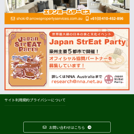
MLA=豪州食肉家畜生産者事業団
酪農
Dairy Australia
農業
ABARES=オーストラリア農業資源経済・科学局
天気
オーストラリアの天気(BOM)
ニュージーランドの天気(MetService)
プライスチェック
ウールワース
コールズ
IGA
サイト利用規約
プライバシーについて
アルディ
カウントダウン
フードスタッフス
お問い合わせはこちら
その他