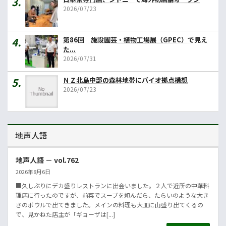
2026/07/23
第86回 施設園芸・植物工場展（GPEC）で見え
た...
2026/07/31
ＮＺ北島中部の森林地帯にバイオ拠点構想
2026/07/23
地声人語
地声人語 － vol.762
2026年8月6日
■久しぶりにデカ盛りレストランに出会いました。２人で近所の中華料
理店に行ったのですが、前菜でスープを頼んだら、たらいのような大き
さのボウルで出てきました。メインの料理も大皿に山盛り出てくるの
で、見かねた店主が「ギョーザは[...]