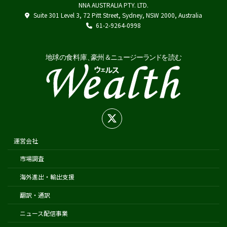
NNA AUSTRALIA PTY. LTD.
Austrade
Suite 301 Level 3, 72 Pitt Street, Sydney, NSW 2000, Australia
Japan External Trade Organization (JETRO)
61-2-9264-0998
Biosecurity Import Conditions System (BICON)
在オーストラリア日本国大使館
在シドニー総領事館
在パース総領事館
在ブリスベン総領事館
在メルボルン総領事館
在ケアンズ領事事務所
在ニュージーランド日本国大使館
運営会社
在オークランド日本国総領事館
市場調査
在クライストチャーチ領事事務所
海外進出・輸出支援
翻訳・通訳
ニュース配信事業