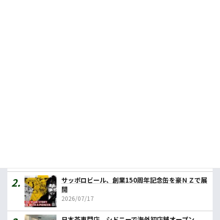
今週の農業１行フラッシュニュース！（2026年7月10日）
2026.07.09
排水管に古い牛乳捨てないで！詰まりの要因に
2025.07.18
人気記事ランキング
カレーの壱番屋、豪初進出へ １号店はメルボルン
2026/07/31
サッポロビール、創業150周年記念缶を豪ＮＺで展
開
2026/07/17
日本茶専門店、シドニーで海外初店舗オープン