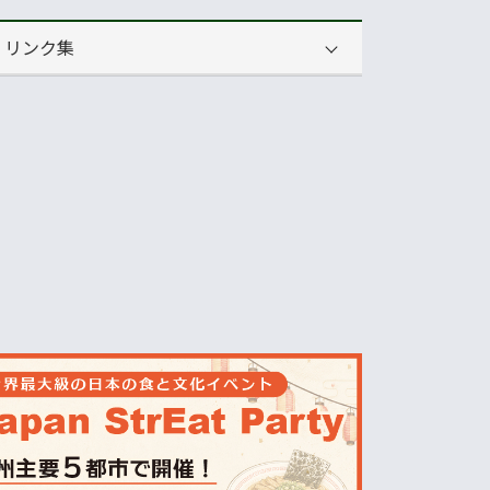
リンク集
運営会社
NNAオーストラリア
ニュースサイト
オセアニア一般経済ニュース
畜産
MLA=豪州食肉家畜生産者事業団
酪農
Dairy Australia
農業
ABARES=オーストラリア農業資源経
済・科学局
天気