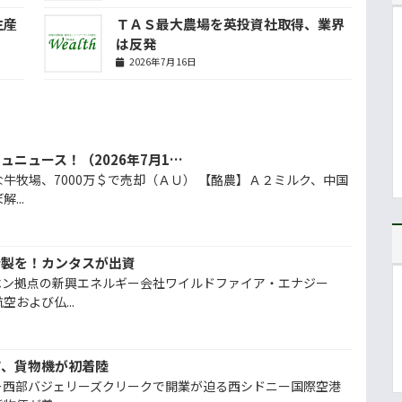
生産
ＴＡＳ最大農場を英投資社取得、業界
は反発
2026年7月16日
今週の農業１行フラッシュニュース！（2026年7月10日）
牛牧場、7000万＄で売却（ＡＵ） 【酪農】Ａ２ミルク、中国
...
精製を！カンタスが出資
ベン拠点の新興エネルギー会社ワイルドファイア・エナジー
および仏...
前、貨物機が初着陸
ー西部バジェリーズクリークで開業が迫る西シドニー国際空港