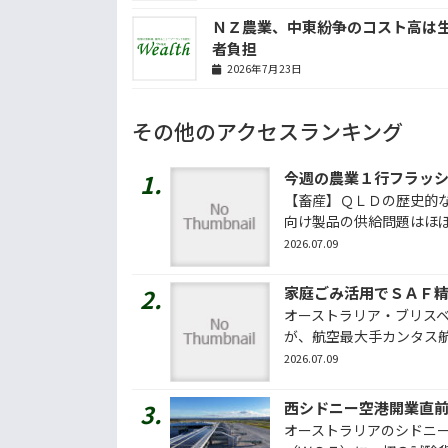
ＮＺ農業、中東紛争のコスト高は
者負担
2026年7月23日
その他のアクセスランキング
【畜産】ＱＬＤの歴史的な
向け製品の供給問題はほぼ解
2026.07.09
家庭ごみ活用でＳＡＦ
オーストラリア・ブリス
が、航空最大手カンタス航空
2026.07.09
西シドニー空港開業直
オーストラリアのシドニ