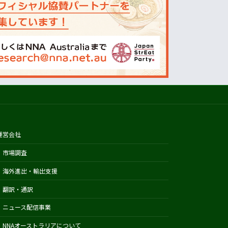
オーストラリアの天気(BOM)
ニュージーランドの天気(MetService)
プライスチェック
ウールワース
コールズ
IGA
アルディ
カウントダウン
運営会社
フードスタッフス
市場調査
その他
海外進出・輸出支援
Austrade
Japan External Trade Organization
翻訳・通訳
(JETRO)
ニュース配信事業
Biosecurity Import Conditions
NNAオーストラリアについて
System (BICON)