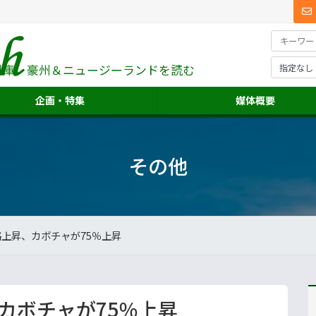
料庫、
豪州＆ニュージーランドを読む
企画・特集
媒体概要
その他
格上昇、カボチャが75％上昇
カボチャが75％上昇