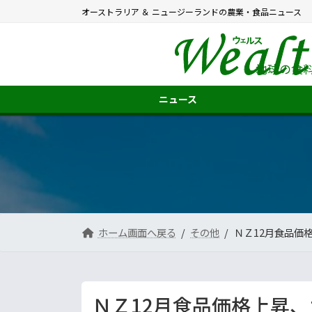
コ
ナ
オーストラリア ＆ ニュージーランドの農業・食品ニュース
ン
ビ
テ
ゲ
ン
ー
ツ
シ
地球の食
へ
ョ
ス
ン
ニュース
キ
に
ッ
移
プ
動
ホーム画面へ戻る
その他
ＮＺ12月食品価
ＮＺ12月食品価格上昇、