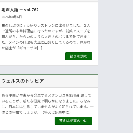
地声人語 － vol.762
2026年8月6日
■久しぶりにデカ盛りレストランに出会いました。２人
で近所の中華料理店に行ったのですが、前菜でスープを
頼んだら、たらいのような大きさのボウルで出てきまし
た。メインの料理も大皿に山盛り出てくるので、見かね
た店主が「ギョーザは[...]
続きを読む
ウェルスのトリビア
ある甲虫が牛糞から発生するメタンガスを85％削減して
いることが、新たな研究で明らかになりました。ちなみ
に、日本には生息していませんがよく知られています。一
体どの甲虫でしょうか。（答えは記事中に）
答えは記事の中に