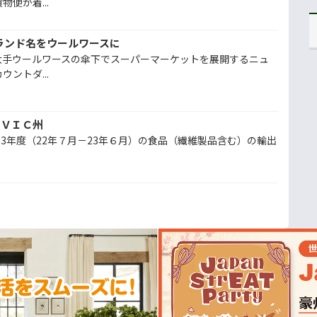
便が着...
ランド名をウールワースに
大手ウールワースの傘下でスーパーマーケットを展開するニュ
ントダ...
はＶＩＣ州
23年度（22年７月－23年６月）の食品（繊維製品含む）の輸出