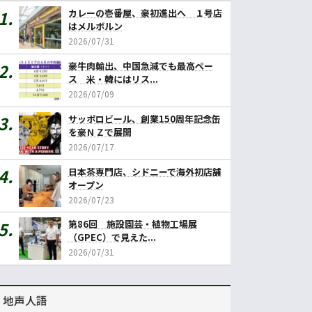
カレーの壱番屋、豪初進出へ １号店
はメルボルン
2026/07/31
豪牛肉輸出、中国急減でも最高ペー
ス 米・韓にはリス...
2026/07/09
サッポロビール、創業150周年記念缶
を豪ＮＺで展開
2026/07/17
日本茶専門店、シドニーで海外初店舗
オープン
2026/07/23
第86回 施設園芸・植物工場展
（GPEC）で見えた...
2026/07/31
地声人語