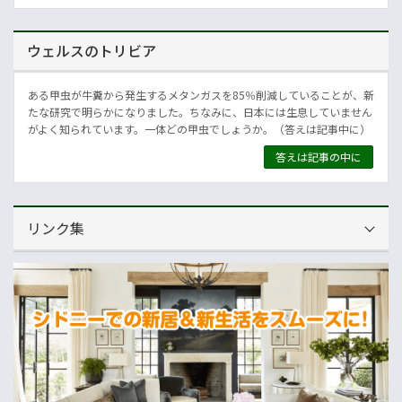
ウェルスのトリビア
ある甲虫が牛糞から発生するメタンガスを85％削減していることが、新
たな研究で明らかになりました。ちなみに、日本には生息していません
がよく知られています。一体どの甲虫でしょうか。（答えは記事中に）
答えは記事の中に
リンク集
運営会社
NNAオーストラリア
ニュースサイト
オセアニア一般経済ニュース
畜産
MLA=豪州食肉家畜生産者事業団