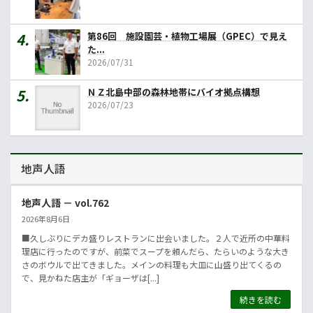
第86回 施設園芸・植物工場展（GPEC）で見え
た...
2026/07/31
ＮＺ北島中部の森林地帯にバイオ拠点構想
2026/07/23
地声人語
地声人語 － vol.762
2026年8月6日
■久しぶりにデカ盛りレストランに出会いました。２人で近所の中華料
理店に行ったのですが、前菜でスープを頼んだら、たらいのような大き
さのボウルで出てきました。メインの料理も大皿に山盛り出てくるの
で、見かねた店主が「ギョーザは[...]
続きを読む