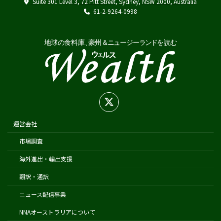
Suite 301 Level 3, 72 Pitt Street, Sydney, NSW 2000, Australia
Japan External Trade Organization (JETRO)
61-2-9264-0998
Biosecurity Import Conditions System (BICON)
在オーストラリア日本国大使館
在シドニー総領事館
在パース総領事館
在ブリスベン総領事館
在メルボルン総領事館
在ケアンズ領事事務所
在ニュージーランド日本国大使館
運営会社
在オークランド日本国総領事館
市場調査
在クライストチャーチ領事事務所
海外進出・輸出支援
翻訳・通訳
ニュース配信事業
NNAオーストラリアについて