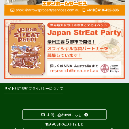
酪農
Dairy Australia
農業
ABARES=オーストラリア農業資源経済・科学局
天気
オーストラリアの天気(BOM)
ニュージーランドの天気(MetService)
プライスチェック
ウールワース
コールズ
IGA
サイト利用規約
プライバシーについて
アルディ
カウントダウン
フードスタッフス
お問い合わせはこちら
その他
NNA AUSTRALIA PTY. LTD.
Austrade