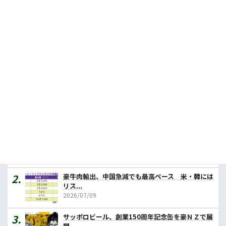
小麦輸出規制を簡素化、３年で業界主導へ
2026.07.09
豪のマメ類に新たな商機、介護施設需要で
2026.07.31
人気記事ランキング
カレーの壱番屋、豪初進出へ １号店はメルボルン
2026/07/31
豪牛肉輸出、中国急減でも最高ペース 米・韓には
リス...
2026/07/09
サッポロビール、創業150周年記念缶を豪ＮＺで展