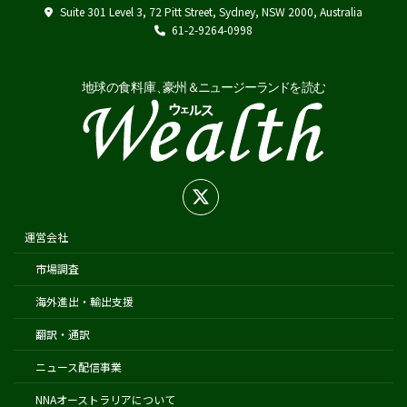
Suite 301 Level 3, 72 Pitt Street, Sydney, NSW 2000, Australia
Japan External Trade Organization (JETRO)
61-2-9264-0998
Biosecurity Import Conditions System (BICON)
在オーストラリア日本国大使館
在シドニー総領事館
在パース総領事館
在ブリスベン総領事館
在メルボルン総領事館
在ケアンズ領事事務所
在ニュージーランド日本国大使館
運営会社
在オークランド日本国総領事館
市場調査
在クライストチャーチ領事事務所
海外進出・輸出支援
翻訳・通訳
ニュース配信事業
NNAオーストラリアについて