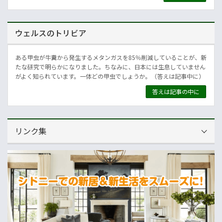
ウェルスのトリビア
ある甲虫が牛糞から発生するメタンガスを85％削減していることが、新
たな研究で明らかになりました。ちなみに、日本には生息していません
がよく知られています。一体どの甲虫でしょうか。（答えは記事中に）
答えは記事の中に
リンク集
運営会社
NNAオーストラリア
ニュースサイト
オセアニア一般経済ニュース
畜産
MLA=豪州食肉家畜生産者事業団