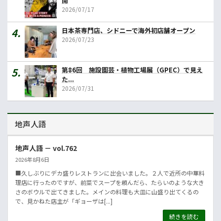
開
2026/07/17
日本茶専門店、シドニーで海外初店舗オープン
2026/07/23
第86回 施設園芸・植物工場展（GPEC）で見え
た...
2026/07/31
地声人語
地声人語 － vol.762
2026年8月6日
■久しぶりにデカ盛りレストランに出会いました。２人で近所の中華料
理店に行ったのですが、前菜でスープを頼んだら、たらいのような大き
さのボウルで出てきました。メインの料理も大皿に山盛り出てくるの
で、見かねた店主が「ギョーザは[...]
続きを読む