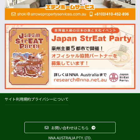
酪農
Dairy Australia
農業
ABARES=オーストラリア農業資源経済・科学局
天気
オーストラリアの天気(BOM)
ニュージーランドの天気(MetService)
プライスチェック
ウールワース
コールズ
IGA
サイト利用規約
プライバシーについて
アルディ
カウントダウン
フードスタッフス
お問い合わせはこちら
その他
NNA AUSTRALIA PTY. LTD.
Austrade