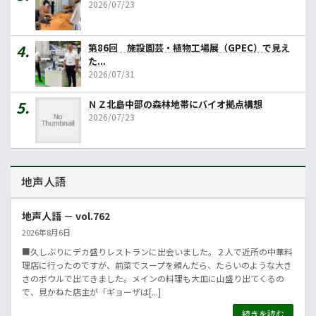
2026/07/23
第86回 施設園芸・植物工場展（GPEC）で見え
た...
2026/07/31
ＮＺ北島中部の森林地帯にバイオ拠点構想
2026/07/23
地声人語
地声人語 － vol.762
2026年8月6日
■久しぶりにデカ盛りレストランに出会いました。２人で近所の中華料
理店に行ったのですが、前菜でスープを頼んだら、たらいのような大き
さのボウルで出てきました。メインの料理も大皿に山盛り出てくるの
で、見かねた店主が「ギョーザは[...]
続きを読む