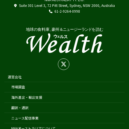
Austrade
Suite 301 Level 3, 72 Pitt Street, Sydney, NSW 2000, Australia
Japan External Trade Organization (JETRO)
61-2-9264-0998
Biosecurity Import Conditions System (BICON)
在オーストラリア日本国大使館
在シドニー総領事館
在パース総領事館
在ブリスベン総領事館
在メルボルン総領事館
在ケアンズ領事事務所
在ニュージーランド日本国大使館
運営会社
在オークランド日本国総領事館
市場調査
在クライストチャーチ領事事務所
海外進出・輸出支援
翻訳・通訳
ニュース配信事業
NNAオーストラリアについて