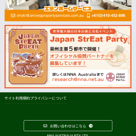
MLA=豪州食肉家畜生産者事業団
酪農
Dairy Australia
農業
ABARES=オーストラリア農業資源経済・科学局
天気
オーストラリアの天気(BOM)
ニュージーランドの天気(MetService)
プライスチェック
ウールワース
コールズ
IGA
サイト利用規約
プライバシーについて
アルディ
カウントダウン
フードスタッフス
お問い合わせはこちら
その他
NNA AUSTRALIA PTY. LTD.