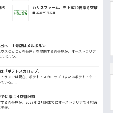
価格
ハリスファーム、売上高10億豪＄突破
2026年7月31日
進出へ １号店はメルボルン
ハウスＣｏＣｏ壱番屋」を展開する壱番屋が、オーストラリア
ボルン...
ドは「ポテトスカロップ」
ストランでは現在、ポテト・スカロップ（またはポテト・ケー
いる。...
までに豪に４店舗計画
する壱番屋が、2027年２月期までにオーストラリアで４店舗
表...