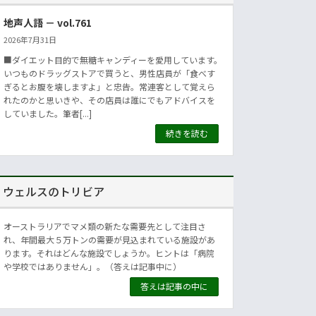
地声人語 － vol.761
2026年7月31日
■ダイエット目的で無糖キャンディーを愛用しています。
いつものドラッグストアで買うと、男性店員が「食べす
ぎるとお腹を壊しますよ」と忠告。常連客として覚えら
れたのかと思いきや、その店員は誰にでもアドバイスを
していました。筆者[...]
続きを読む
ウェルスのトリビア
オーストラリアでマメ類の新たな需要先として注目さ
れ、年間最大５万トンの需要が見込まれている施設があ
ります。それはどんな施設でしょうか。ヒントは「病院
や学校ではありません」。（答えは記事中に）
答えは記事の中に