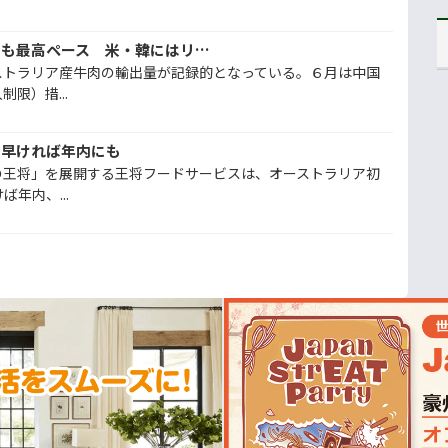
豪牛肉輸出、中国急減でも最高ペース 米・韓にはリスクも、市場の多様化急務
ストラリア産牛肉の輸出量が記録的となっている。６月は中国
限）措...
、早ければ年内にも
の王将」を展開する王将フードサービスは、オーストラリア初
年内、...