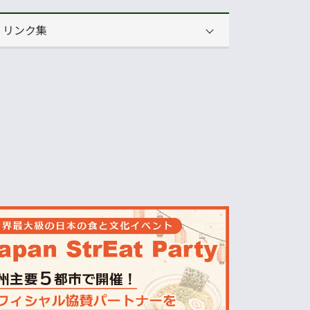
リンク集
運営会社
NNAオーストラリア
ニュースサイト
オセアニア一般経済ニュース
畜産
MLA=豪州食肉家畜生産者事業団
酪農
Dairy Australia
農業
ABARES=オーストラリア農業資源経
済・科学局
天気