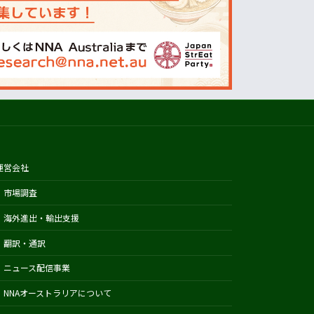
オーストラリアの天気(BOM)
ニュージーランドの天気(MetService)
プライスチェック
ウールワース
コールズ
IGA
アルディ
運営会社
カウントダウン
フードスタッフス
市場調査
その他
海外進出・輸出支援
Austrade
翻訳・通訳
Japan External Trade Organization
ニュース配信事業
(JETRO)
NNAオーストラリアについて
Biosecurity Import Conditions
System (BICON)