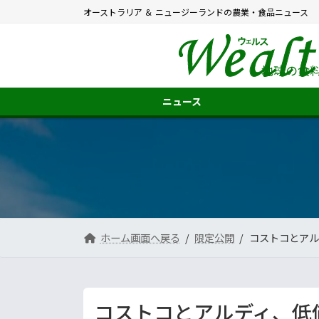
コ
ナ
オーストラリア ＆ ニュージーランドの農業・食品ニュース
ン
ビ
テ
ゲ
ン
ー
ツ
シ
地球の食
へ
ョ
ス
ン
ニュース
キ
に
ッ
移
プ
動
ホーム画面へ戻る
限定公開
コストコとアル
コストコとアルディ、低