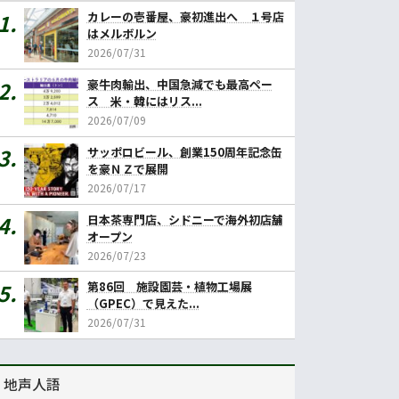
カレーの壱番屋、豪初進出へ １号店
はメルボルン
2026/07/31
豪牛肉輸出、中国急減でも最高ペー
ス 米・韓にはリス...
2026/07/09
サッポロビール、創業150周年記念缶
を豪ＮＺで展開
2026/07/17
日本茶専門店、シドニーで海外初店舗
オープン
2026/07/23
第86回 施設園芸・植物工場展
（GPEC）で見えた...
2026/07/31
地声人語