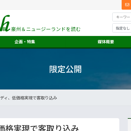
料庫、
豪州＆ニュージーランドを読む
企画・特集
媒体概要
限定公開
ディ、低価格実現で客取り込み
価格実現で客取り込み