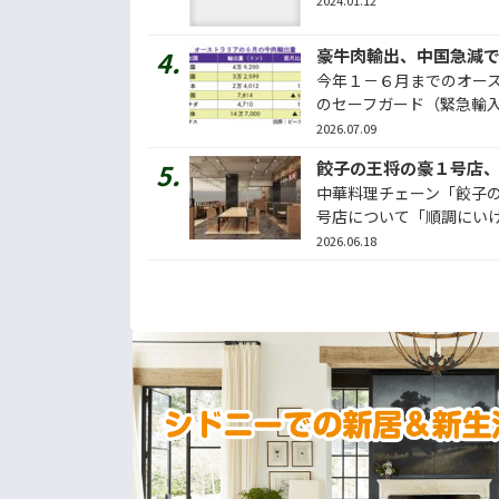
2024.01.12
今年１－６月までのオー
のセーフガード（緊急輸入制
2026.07.09
餃子の王将の豪１号店
中華料理チェーン「餃子
号店について「順調にいけば
2026.06.18