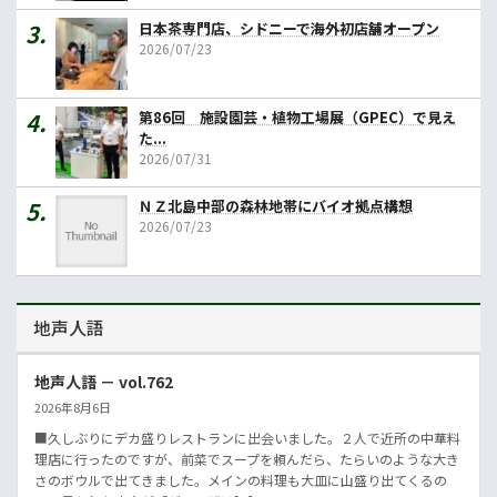
日本茶専門店、シドニーで海外初店舗オープン
2026/07/23
第86回 施設園芸・植物工場展（GPEC）で見え
た...
2026/07/31
ＮＺ北島中部の森林地帯にバイオ拠点構想
2026/07/23
地声人語
地声人語 － vol.762
2026年8月6日
■久しぶりにデカ盛りレストランに出会いました。２人で近所の中華料
理店に行ったのですが、前菜でスープを頼んだら、たらいのような大き
さのボウルで出てきました。メインの料理も大皿に山盛り出てくるの