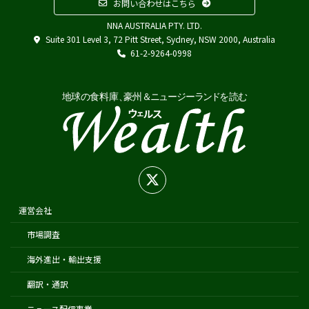
お問い合わせはこちら
その他
NNA AUSTRALIA PTY. LTD.
Austrade
Suite 301 Level 3, 72 Pitt Street, Sydney, NSW 2000, Australia
Japan External Trade Organization (JETRO)
61-2-9264-0998
Biosecurity Import Conditions System (BICON)
在オーストラリア日本国大使館
在シドニー総領事館
在パース総領事館
在ブリスベン総領事館
在メルボルン総領事館
在ケアンズ領事事務所
在ニュージーランド日本国大使館
運営会社
在オークランド日本国総領事館
市場調査
在クライストチャーチ領事事務所
海外進出・輸出支援
翻訳・通訳
ニュース配信事業