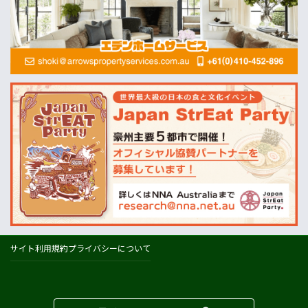
畜産
MLA=豪州食肉家畜生産者事業団
酪農
Dairy Australia
農業
ABARES=オーストラリア農業資源経済・科学局
天気
オーストラリアの天気(BOM)
ニュージーランドの天気(MetService)
プライスチェック
ウールワース
コールズ
IGA
サイト利用規約
プライバシーについて
アルディ
カウントダウン
フードスタッフス