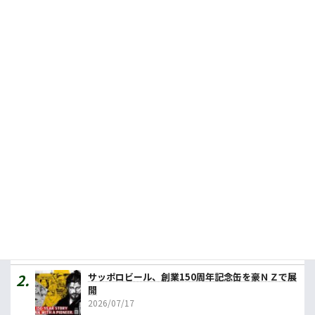
カレーの壱番屋、27年までに豪に４店舗計画
2024.01.12
餃子の王将の豪１号店、早ければ年内にも
2026.06.18
日本茶専門店、シドニーで海外初店舗オープン
2026.07.23
人気記事ランキング
カレーの壱番屋、豪初進出へ １号店はメルボルン
2026/07/31
サッポロビール、創業150周年記念缶を豪ＮＺで展
開
2026/07/17