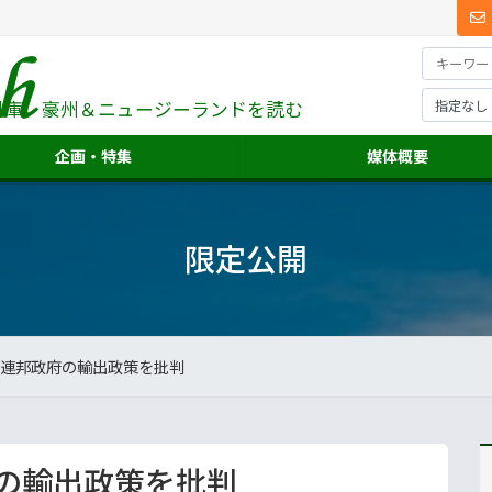
料庫、
豪州＆ニュージーランドを読む
企画・特集
媒体概要
限定公開
連邦政府の輸出政策を批判
の輸出政策を批判