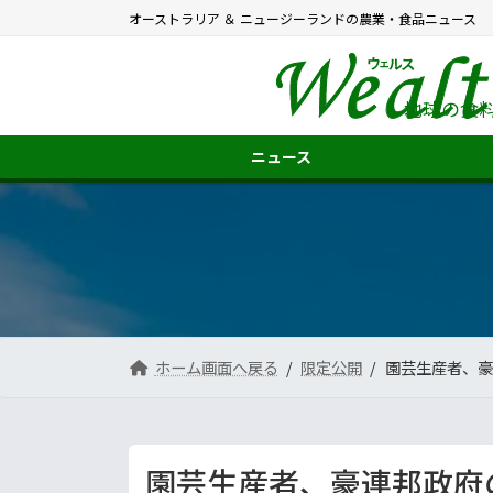
コ
ナ
オーストラリア ＆ ニュージーランドの農業・食品ニュース
ン
ビ
テ
ゲ
ン
ー
ツ
シ
地球の食
へ
ョ
ス
ン
ニュース
キ
に
ッ
移
プ
動
ホーム画面へ戻る
限定公開
園芸生産者、豪
園芸生産者、豪連邦政府