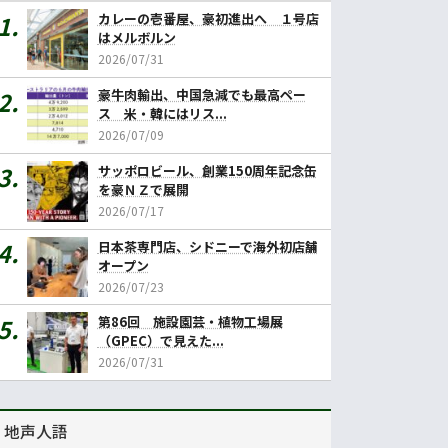
カレーの壱番屋、豪初進出へ １号店
はメルボルン
2026/07/31
豪牛肉輸出、中国急減でも最高ペー
ス 米・韓にはリス...
2026/07/09
サッポロビール、創業150周年記念缶
を豪ＮＺで展開
2026/07/17
日本茶専門店、シドニーで海外初店舗
オープン
2026/07/23
第86回 施設園芸・植物工場展
（GPEC）で見えた...
2026/07/31
地声人語