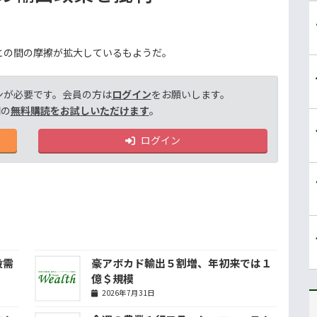
との間の摩擦が拡大しているもようだ。
ンが必要です。会員の方は
ログイン
をお願いします。
間の
無料購読をお試しいただけます
。
ログイン
設需
豪アボカド輸出５割増、年初来では１
億＄規模
2026年7月31日