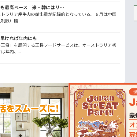
豪牛肉輸出、中国急減でも最高ペース 米・韓にはリスクも、市場の多様化急務
ストラリア産牛肉の輸出量が記録的となっている。６月は中国
限）措...
、早ければ年内にも
の王将」を展開する王将フードサービスは、オーストラリア初
年内、...