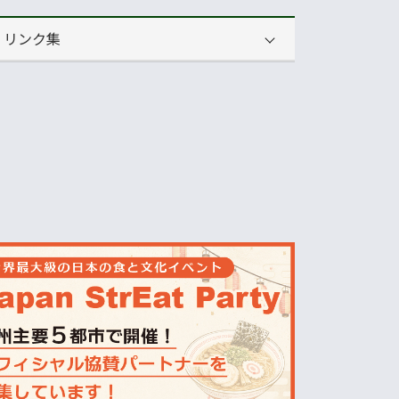
リンク集
運営会社
NNAオーストラリア
ニュースサイト
オセアニア一般経済ニュース
畜産
MLA=豪州食肉家畜生産者事業団
酪農
Dairy Australia
農業
ABARES=オーストラリア農業資源経
済・科学局
天気