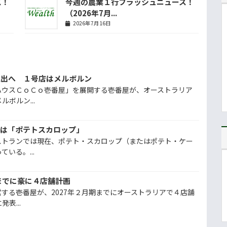
ス！
今週の農業１行フラッシュニュース！
（2026年7月...
2026年7月16日
進出へ １号店はメルボルン
ハウスＣｏＣｏ壱番屋」を展開する壱番屋が、オーストラリア
ボルン...
ドは「ポテトスカロップ」
ストランでは現在、ポテト・スカロップ（またはポテト・ケー
いる。...
までに豪に４店舗計画
する壱番屋が、2027年２月期までにオーストラリアで４店舗
表...