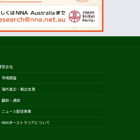
オーストラリアの天気(BOM)
ニュージーランドの天気(MetService)
プライスチェック
ウールワース
コールズ
IGA
アルディ
運営会社
カウントダウン
市場調査
フードスタッフス
海外進出・輸出支援
その他
翻訳・通訳
Austrade
ニュース配信事業
Japan External Trade Organization
(JETRO)
NNAオーストラリアについて
Biosecurity Import Conditions
System (BICON)