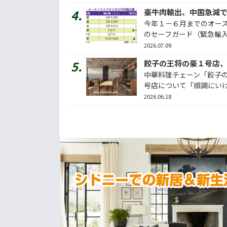
今年１－６月までのオー
のセーフガード（緊急輸入制
2026.07.09
餃子の王将の豪１号店
中華料理チェーン「餃子
号店について「順調にいけば
2026.06.18