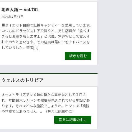
地声人語 － vol.761
2026年7月31日
■ダイエット目的で無糖キャンディーを愛用しています。
いつものドラッグストアで買うと、男性店員が「食べす
ぎるとお腹を壊しますよ」と忠告。常連客として覚えら
れたのかと思いきや、その店員は誰にでもアドバイスを
していました。筆者[...]
続きを読む
ウェルスのトリビア
オーストラリアでマメ類の新たな需要先として注目さ
れ、年間最大５万トンの需要が見込まれている施設があ
ります。それはどんな施設でしょうか。ヒントは「病院
や学校ではありません」。（答えは記事中に）
答えは記事の中に