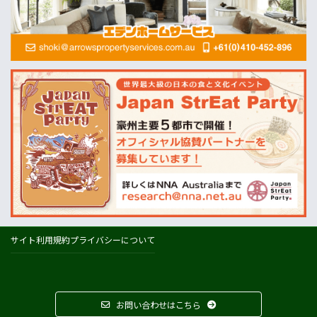
MLA=豪州食肉家畜生産者事業団
酪農
Dairy Australia
農業
ABARES=オーストラリア農業資源経済・科学局
天気
オーストラリアの天気(BOM)
ニュージーランドの天気(MetService)
プライスチェック
ウールワース
コールズ
IGA
サイト利用規約
プライバシーについて
アルディ
カウントダウン
フードスタッフス
お問い合わせはこちら
その他