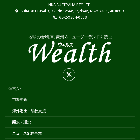
NNA AUSTRALIA PTY. LTD.
Austrade
Suite 301 Level 3, 72 Pitt Street, Sydney, NSW 2000, Australia
Japan External Trade Organization (JETRO)
61-2-9264-0998
Biosecurity Import Conditions System (BICON)
在オーストラリア日本国大使館
在シドニー総領事館
在パース総領事館
在ブリスベン総領事館
在メルボルン総領事館
在ケアンズ領事事務所
在ニュージーランド日本国大使館
運営会社
在オークランド日本国総領事館
市場調査
在クライストチャーチ領事事務所
海外進出・輸出支援
翻訳・通訳
ニュース配信事業