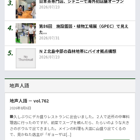
日本茶専門店、シドニーで海外初店舗オープン
2026/07/23
第86回 施設園芸・植物工場展（GPEC）で見え
た...
2026/07/31
ＮＺ北島中部の森林地帯にバイオ拠点構想
2026/07/23
地声人語
地声人語 － vol.762
2026年8月6日
■久しぶりにデカ盛りレストランに出会いました。２人で近所の中華料
理店に行ったのですが、前菜でスープを頼んだら、たらいのような大き
さのボウルで出てきました。メインの料理も大皿に山盛り出てくるの
で、見かねた店主が「ギョーザは[...]