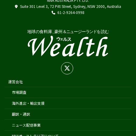
NNA AUSTRALIA PTY. LTD.
Austrade
Suite 301 Level 3, 72 Pitt Street, Sydney, NSW 2000, Australia
Japan External Trade Organization (JETRO)
61-2-9264-0998
Biosecurity Import Conditions System (BICON)
在オーストラリア日本国大使館
在シドニー総領事館
在パース総領事館
在ブリスベン総領事館
在メルボルン総領事館
在ケアンズ領事事務所
在ニュージーランド日本国大使館
運営会社
在オークランド日本国総領事館
市場調査
在クライストチャーチ領事事務所
海外進出・輸出支援
翻訳・通訳
ニュース配信事業
NNAオーストラリアについて