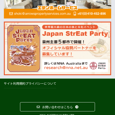
MLA=豪州食肉家畜生産者事業団
酪農
Dairy Australia
農業
ABARES=オーストラリア農業資源経済・科学局
天気
オーストラリアの天気(BOM)
ニュージーランドの天気(MetService)
プライスチェック
ウールワース
コールズ
IGA
サイト利用規約
プライバシーについて
アルディ
カウントダウン
フードスタッフス
お問い合わせはこちら
その他