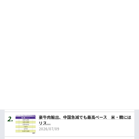
2026.07.16
NZカウントダウン、ブランド名をウールワースに
2023.07.20
豪の食品輸出額、最大はＶＩＣ州
2024.01.25
人気記事ランキング
カレーの壱番屋、豪初進出へ １号店はメルボルン
2026/07/31
豪牛肉輸出、中国急減でも最高ペース 米・韓には
リス...
2026/07/09