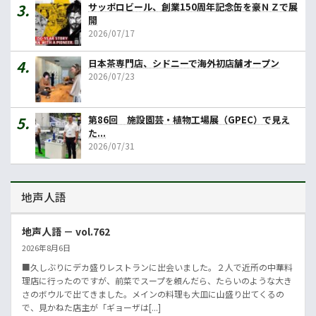
サッポロビール、創業150周年記念缶を豪ＮＺで展
開
2026/07/17
日本茶専門店、シドニーで海外初店舗オープン
2026/07/23
第86回 施設園芸・植物工場展（GPEC）で見え
た...
2026/07/31
地声人語
地声人語 － vol.762
2026年8月6日
■久しぶりにデカ盛りレストランに出会いました。２人で近所の中華料
理店に行ったのですが、前菜でスープを頼んだら、たらいのような大き
さのボウルで出てきました。メインの料理も大皿に山盛り出てくるの
で、見かねた店主が「ギョーザは[...]