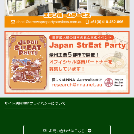
MLA=豪州食肉家畜生産者事業団
酪農
Dairy Australia
農業
ABARES=オーストラリア農業資源経済・科学局
天気
オーストラリアの天気(BOM)
ニュージーランドの天気(MetService)
プライスチェック
ウールワース
コールズ
IGA
サイト利用規約
プライバシーについて
アルディ
カウントダウン
フードスタッフス
お問い合わせはこちら
その他