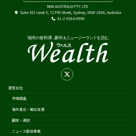
NNA AUSTRALIA PTY. LTD.
Austrade
Suite 301 Level 3, 72 Pitt Street, Sydney, NSW 2000, Australia
Japan External Trade Organization (JETRO)
61-2-9264-0998
Biosecurity Import Conditions System (BICON)
在オーストラリア日本国大使館
在シドニー総領事館
在パース総領事館
在ブリスベン総領事館
在メルボルン総領事館
在ケアンズ領事事務所
在ニュージーランド日本国大使館
運営会社
在オークランド日本国総領事館
市場調査
在クライストチャーチ領事事務所
海外進出・輸出支援
翻訳・通訳
ニュース配信事業