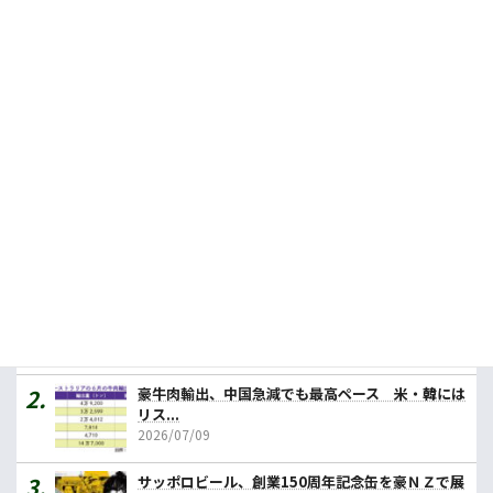
NZカウントダウン、ブランド名をウールワースに
2023.07.20
豪の食品輸出額、最大はＶＩＣ州
2024.01.25
人気記事ランキング
カレーの壱番屋、豪初進出へ １号店はメルボルン
2026/07/31
豪牛肉輸出、中国急減でも最高ペース 米・韓には
リス...
2026/07/09
サッポロビール、創業150周年記念缶を豪ＮＺで展