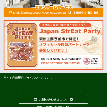
MLA=豪州食肉家畜生産者事業団
酪農
Dairy Australia
農業
ABARES=オーストラリア農業資源経済・科学局
天気
オーストラリアの天気(BOM)
ニュージーランドの天気(MetService)
プライスチェック
ウールワース
コールズ
IGA
サイト利用規約
プライバシーについて
アルディ
カウントダウン
フードスタッフス
お問い合わせはこちら
その他