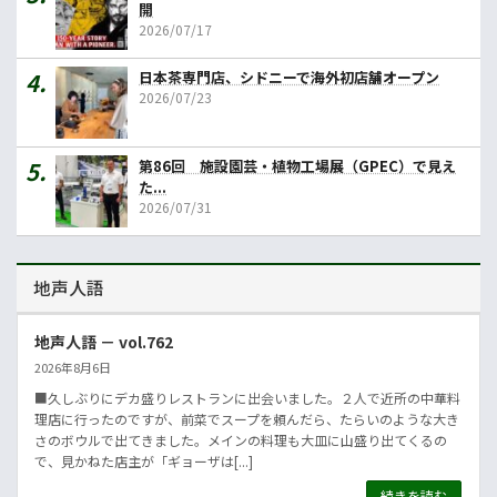
開
2026/07/17
日本茶専門店、シドニーで海外初店舗オープン
2026/07/23
第86回 施設園芸・植物工場展（GPEC）で見え
た...
2026/07/31
地声人語
地声人語 － vol.762
2026年8月6日
■久しぶりにデカ盛りレストランに出会いました。２人で近所の中華料
理店に行ったのですが、前菜でスープを頼んだら、たらいのような大き
さのボウルで出てきました。メインの料理も大皿に山盛り出てくるの
で、見かねた店主が「ギョーザは[...]
続きを読む