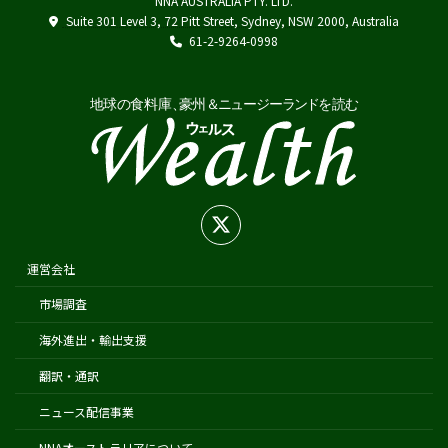
NNA AUSTRALIA PTY. LTD.
Austrade
Suite 301 Level 3, 72 Pitt Street, Sydney, NSW 2000, Australia
Japan External Trade Organization (JETRO)
61-2-9264-0998
Biosecurity Import Conditions System (BICON)
在オーストラリア日本国大使館
在シドニー総領事館
在パース総領事館
在ブリスベン総領事館
在メルボルン総領事館
在ケアンズ領事事務所
在ニュージーランド日本国大使館
運営会社
在オークランド日本国総領事館
市場調査
在クライストチャーチ領事事務所
海外進出・輸出支援
翻訳・通訳
ニュース配信事業
NNAオーストラリアについて