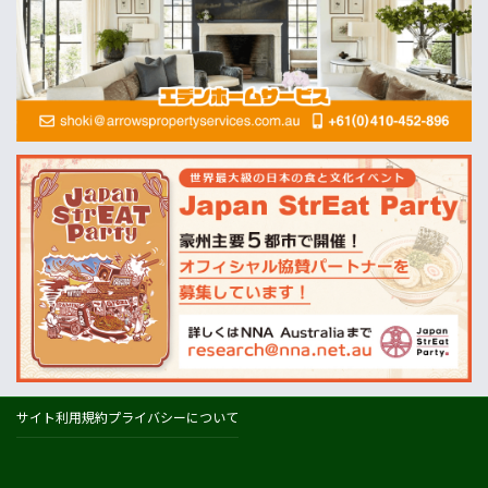
オセアニア一般経済ニュース
畜産
MLA=豪州食肉家畜生産者事業団
酪農
Dairy Australia
農業
ABARES=オーストラリア農業資源経済・科学局
天気
オーストラリアの天気(BOM)
ニュージーランドの天気(MetService)
プライスチェック
ウールワース
コールズ
IGA
サイト利用規約
プライバシーについて
アルディ
カウントダウン