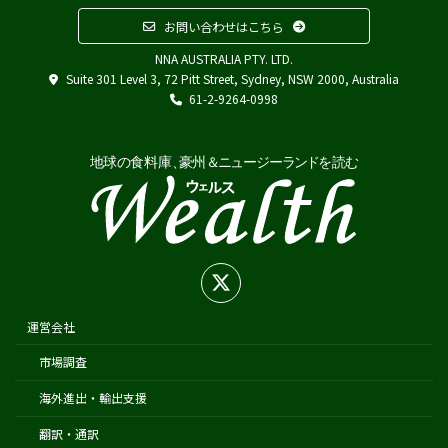
フードスタッフス
お問い合わせはこちら
その他
NNA AUSTRALIA PTY. LTD.
Austrade
Suite 301 Level 3, 72 Pitt Street, Sydney, NSW 2000, Australia
Japan External Trade Organization (JETRO)
61-2-9264-0998
Biosecurity Import Conditions System (BICON)
在オーストラリア日本国大使館
在シドニー総領事館
在パース総領事館
在ブリスベン総領事館
在メルボルン総領事館
在ケアンズ領事事務所
在ニュージーランド日本国大使館
運営会社
在オークランド日本国総領事館
市場調査
在クライストチャーチ領事事務所
海外進出・輸出支援
翻訳・通訳