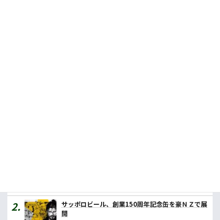
カレーの壱番屋、27年までに豪に４店舗計画
2024.01.12
餃子の王将の豪１号店、早ければ年内にも
2026.06.18
日本茶専門店、シドニーで海外初店舗オープン
2026.07.23
人気記事ランキング
カレーの壱番屋、豪初進出へ １号店はメルボルン
2026/07/31
サッポロビール、創業150周年記念缶を豪ＮＺで展
開