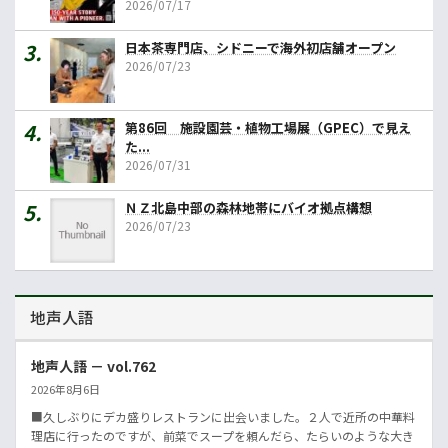
2026/07/17
日本茶専門店、シドニーで海外初店舗オープン
2026/07/23
第86回 施設園芸・植物工場展（GPEC）で見え
た...
2026/07/31
ＮＺ北島中部の森林地帯にバイオ拠点構想
2026/07/23
地声人語
地声人語 － vol.762
2026年8月6日
■久しぶりにデカ盛りレストランに出会いました。２人で近所の中華料
理店に行ったのですが、前菜でスープを頼んだら、たらいのような大き