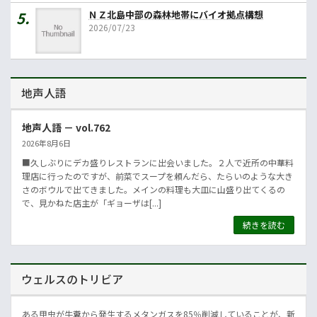
ＮＺ北島中部の森林地帯にバイオ拠点構想
2026/07/23
地声人語
地声人語 － vol.762
2026年8月6日
■久しぶりにデカ盛りレストランに出会いました。２人で近所の中華料
理店に行ったのですが、前菜でスープを頼んだら、たらいのような大き
さのボウルで出てきました。メインの料理も大皿に山盛り出てくるの
で、見かねた店主が「ギョーザは[...]
続きを読む
ウェルスのトリビア
ある甲虫が牛糞から発生するメタンガスを85％削減していることが、新