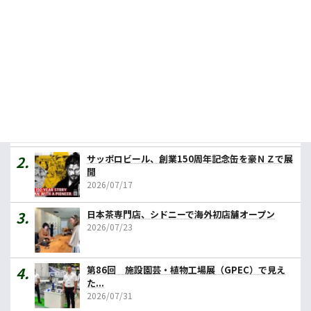
投
固
固
固
1
2
…
7
»
定
定
定
稿
ペ
ペ
ペ
の
ー
ー
ー
ジ
ジ
ジ
人気記事ランキング
ペ
ー
カレーの壱番屋、豪初進出へ １号店はメルボルン
2026/07/31
ジ
送
サッポロビール、創業150周年記念缶を豪ＮＺで展
り
開
2026/07/17
日本茶専門店、シドニーで海外初店舗オープン
2026/07/23
第86回 施設園芸・植物工場展（GPEC）で見え
た...
2026/07/31