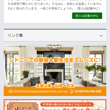
たな研究で明らかになりました。ちなみに、日本には生息していません
がよく知られています。一体どの甲虫でしょうか。（答えは記事中に）
答えは記事の中に
リンク集
運営会社
NNAオーストラリア
ニュースサイト
オセアニア一般経済ニュース
畜産
MLA=豪州食肉家畜生産者事業団
酪農
Dairy Australia
農業
ABARES=オーストラリア農業資源経済・科学局