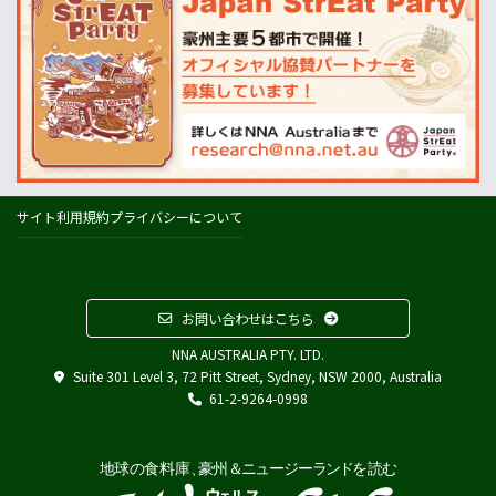
天気
オーストラリアの天気(BOM)
ニュージーランドの天気(MetService)
プライスチェック
ウールワース
コールズ
IGA
サイト利用規約
プライバシーについて
アルディ
カウントダウン
フードスタッフス
お問い合わせはこちら
その他
NNA AUSTRALIA PTY. LTD.
Austrade
Suite 301 Level 3, 72 Pitt Street, Sydney, NSW 2000, Australia
Japan External Trade Organization (JETRO)
61-2-9264-0998
Biosecurity Import Conditions System (BICON)
在オーストラリア日本国大使館
在シドニー総領事館