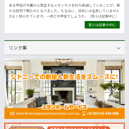
ある甲虫が牛糞から発生するメタンガスを85％削減していることが、新
たな研究で明らかになりました。ちなみに、日本には生息していません
がよく知られています。一体どの甲虫でしょうか。（答えは記事中に）
答えは記事の中に
リンク集
運営会社
NNAオーストラリア
ニュースサイト
オセアニア一般経済ニュース
畜産
MLA=豪州食肉家畜生産者事業団
酪農
Dairy Australia
農業