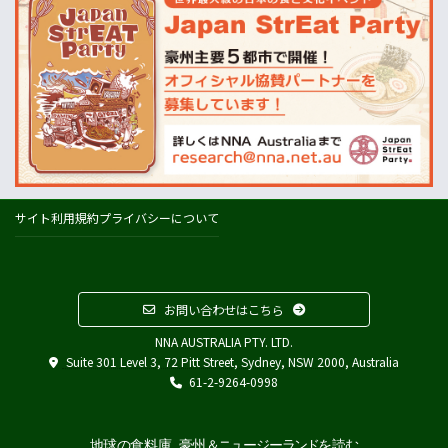
ABARES=オーストラリア農業資源経済・科学局
天気
オーストラリアの天気(BOM)
ニュージーランドの天気(MetService)
プライスチェック
ウールワース
コールズ
IGA
サイト利用規約
プライバシーについて
アルディ
カウントダウン
フードスタッフス
お問い合わせはこちら
その他
NNA AUSTRALIA PTY. LTD.
Austrade
Suite 301 Level 3, 72 Pitt Street, Sydney, NSW 2000, Australia
Japan External Trade Organization (JETRO)
61-2-9264-0998
Biosecurity Import Conditions System (BICON)
在オーストラリア日本国大使館