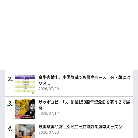
ことが、国税局が発表したリポートで判明した。
続きを読む
人気記事ランキング
カレーの壱番屋、豪初進出へ １号店はメルボルン
2026/07/31
豪牛肉輸出、中国急減でも最高ペース 米・韓には
リス...
2026/07/09
サッポロビール、創業150周年記念缶を豪ＮＺで展
開
2026/07/17
日本茶専門店、シドニーで海外初店舗オープン
2026/07/23